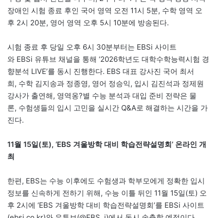
장애인 시험 종료 후인 국어 영역 오전 11시 5분, 수학 영역 오
후 2시 20분, 영어 영역 오후 5시 10분에 방송된다.
시험 종료 후 당일 오후 6시 30분부터는 EBSi 사이트
와 EBSi 유튜브 채널을 통해 ‘2026학년도 대학수학능력시험 경
향분석 LIVE’를 동시 진행한다. EBS 대표 강사진 국어 최서
희, 수학 김지송과 정종영, 영어 정승익, 입시 김진석과 정제원
강사가 출연해, 영역옹?별 수능 분석과 대입 준비 전략은 물
론, 수험생들의 입시 고민을 실시간 Q&A로 해결하는 시간을 가
진다.
11
월
15
일
(
토
), ‘EBS
겨울방학 대비 학습전략설명회
’
온라인 개
최
한편, EBS는 수능 이후에도 수험생과 학부모에게 정확한 입시
정보를 신속하게 전하기 위해, 수능 이틀 뒤인 11월 15일(토) 오
후 2시에 ‘EBS 겨울방학 대비 학습전략설명회’를 EBSi 사이트
(ebsi.co.kr)와 유튜브(@EBS_i)에서 동시 송출할 예정이다.