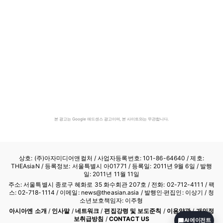
본 광고는 Google 애드센스 광고이며, 본 사이트와는 무관합니다.
상호: (주)아자미디어앤컬처 /
사업자등록번호: 101-86-64640
/ 제호:
THEAsiaN / 등록정보: 서울특별시 아01771 / 등록일: 2011년 9월 6일 / 발행
일: 2011년 11월 11일
주소: 서울특별시 종로구 혜화로 35 화수회관 207호 / 전화: 02-712-4111 /
팩
스: 02-718-1114
/ 이메일: news@theasian.asia / 발행인·편집인: 이상기 / 청
소년보호책임자: 이주형
아시아엔 소개
/
인사말
/
네트워크
/
편집강령 및 보도준칙
/
이용약관
/
개인정
보취급방침
/
CONTACT US
AI 에이전트