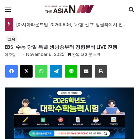
메뉴
검
[아시아라운드업 20260806] ‘사형 선고’ 방글라데시 전 총리, 도피국 인도서 연설
교육
EBS, 수능 당일 특별 생방송부터 경향분석 LIVE 진행
November 6, 2025
이주형
완독 약 3 분 소요
Facebook
X
WhatsApp
Telegram
Line
이메일
인쇄