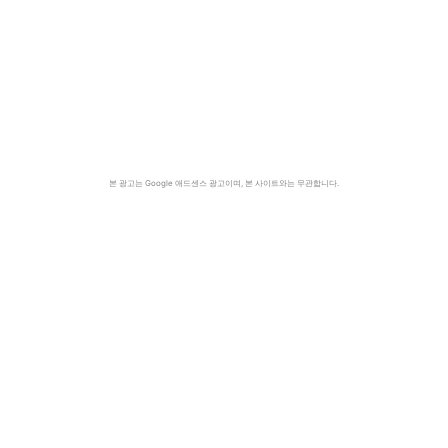
본 광고는 Google 애드센스 광고이며, 본 사이트와는 무관합니다.