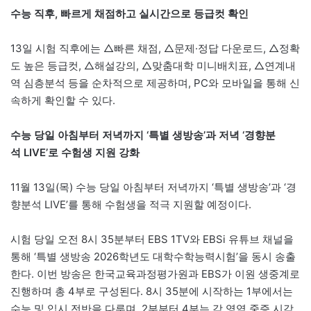
수능 직후
,
빠르게 채점하고 실시간으로 등급컷 확인
13일 시험 직후에는 △빠른 채점, △문제·정답 다운로드, △정확
도 높은 등급컷, △해설강의, △맞춤대학 미니배치표, △연계내
역 심층분석 등을 순차적으로 제공하며, PC와 모바일을 통해 신
속하게 확인할 수 있다.
수능 당일 아침부터 저녁까지
‘특별 생방송’과 저녁 ‘경향분
석 LIVE’로 수험생 지원 강화
11월 13일(목) 수능 당일 아침부터 저녁까지 ‘특별 생방송’과 ‘경
향분석 LIVE’를 통해 수험생을 적극 지원할 예정이다.
시험 당일 오전 8시 35분부터 EBS 1TV와 EBSi 유튜브 채널을
통해 ‘특별 생방송 2026학년도 대학수학능력시험’을 동시 송출
한다. 이번 방송은 한국교육과정평가원과 EBS가 이원 생중계로
진행하며 총 4부로 구성된다. 8시 35분에 시작하는 1부에서는
수능 및 입시 전반을 다루며, 2부부터 4부는 각 영역 중증 시각