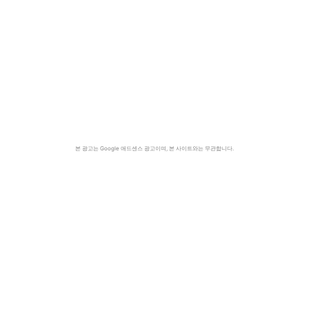
본 광고는 Google 애드센스 광고이며, 본 사이트와는 무관합니다.