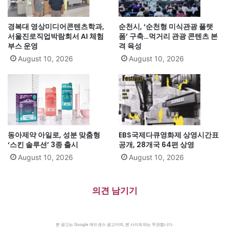
경복대 영상미디어콘텐츠학과,
순천시, ‘순천형 미식관광 플랫
서울진로직업박람회서 AI 체험
폼’ 구축…먹거리 관광 콘텐츠 본
부스 운영
격 육성
August 10, 2026
August 10, 2026
동아제약 아일로, 성분 맞춤형
EBS국제다큐영화제 상영시간표
‘스킨 솔루션’ 3종 출시
공개, 28개국 64편 상영
August 10, 2026
August 10, 2026
의견 남기기
본 광고는 Google 애드센스 광고이며, 본 사이트와는 무관합니다.