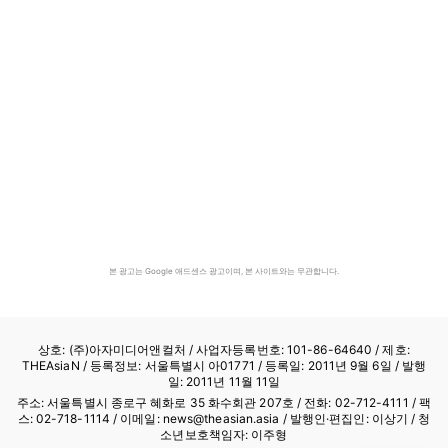
본 광고는 Google 애드센스 광고이며, 본 사이트와는 무관합니다.
상호: (주)아자미디어앤컬처 /
사업자등록번호: 101-86-64640
/ 제호:
THEAsiaN / 등록정보: 서울특별시 아01771 / 등록일: 2011년 9월 6일 / 발행
일: 2011년 11월 11일
주소: 서울특별시 종로구 혜화로 35 화수회관 207호 / 전화: 02-712-4111 /
팩
스: 02-718-1114
/ 이메일: news@theasian.asia / 발행인·편집인: 이상기 / 청
소년보호책임자: 이주형