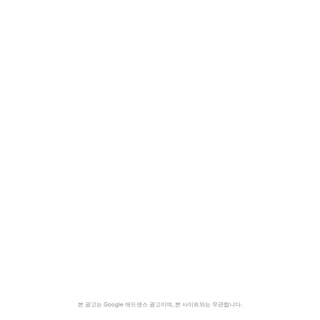
본 광고는 Google 애드센스 광고이며, 본 사이트와는 무관합니다.