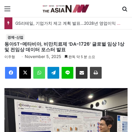
메뉴
검
GS25, 세계 디자인 어워드 2관왕…‘소비뇽레몬블랑하이볼’ 디자인 경쟁력 인정
경제-산업
동아ST-메타비아, 비만치료제 ‘DA-1726’ 글로벌 임상 1상
및 전임상 데이터 포스터 발표
November 5, 2025
이주형
완독 약 5 분 소요
Facebook
X
WhatsApp
Telegram
Line
이메일
인쇄