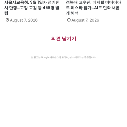
서울시교육청, 9월 1일자 정기인
경복대 교수진, 디지털 미디어아
사 단행…교장·교감 등 469명 발
트 페스타 참가…AI로 민화 새롭
령
게 해석
August 7, 2026
August 7, 2026
의견 남기기
본 광고는 Google 애드센스 광고이며, 본 사이트와는 무관합니다.