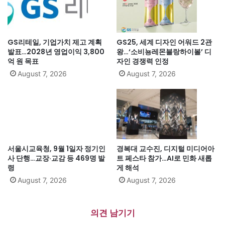
GS리테일, 기업가치 제고 계획
GS25, 세계 디자인 어워드 2관
발표…2028년 영업이익 3,800
왕…‘소비뇽레몬블랑하이볼’ 디
억 원 목표
자인 경쟁력 인정
August 7, 2026
August 7, 2026
서울시교육청, 9월 1일자 정기인
경복대 교수진, 디지털 미디어아
사 단행…교장·교감 등 469명 발
트 페스타 참가…AI로 민화 새롭
령
게 해석
August 7, 2026
August 7, 2026
의견 남기기