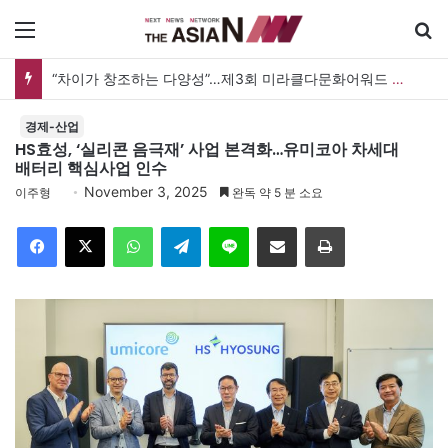
메뉴
검
“차이가 창조하는 다양성”…제3회 미라클다문화어워드 시상식
경제-산업
HS효성, ‘실리콘 음극재’ 사업 본격화…유미코아 차세대
배터리 핵심사업 인수
November 3, 2025
이주형
완독 약 5 분 소요
Facebook
X
WhatsApp
Telegram
Line
이메일
인쇄