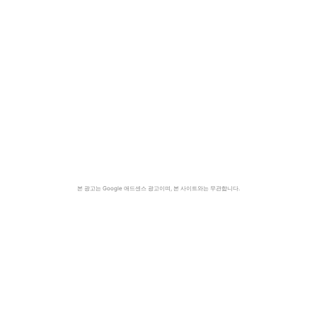
본 광고는 Google 애드센스 광고이며, 본 사이트와는 무관합니다.