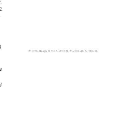
릿
오
한
년
본 광고는 Google 애드센스 광고이며, 본 사이트와는 무관합니다.
로
벌
장