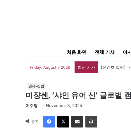
처음 화면
전체 기사
아
최신 기사
[신건호 칼럼] 
Friday, August 7 2026
경제-산업
미쟝센, ‘샤인 유어 신’ 글로벌 
이주형
November 3, 2025
Facebook
X
이메일
인쇄
공유