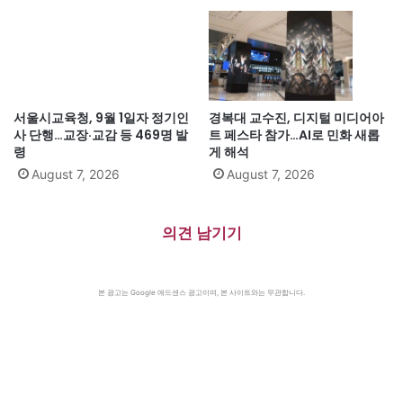
서울시교육청, 9월 1일자 정기인
경복대 교수진, 디지털 미디어아
사 단행…교장·교감 등 469명 발
트 페스타 참가…AI로 민화 새롭
령
게 해석
August 7, 2026
August 7, 2026
의견 남기기
본 광고는 Google 애드센스 광고이며, 본 사이트와는 무관합니다.