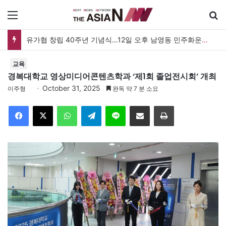
메뉴
검
유가협 창립 40주년 기념식…12일 오후 남영동 민주화운동기념관
교육
경복대학교 영상미디어콘텐츠학과 ‘제1회 졸업전시회’ 개최
October 31, 2025
이주형
완독 약 7 분 소요
Facebook
X
WhatsApp
Telegram
Line
이메일
인쇄