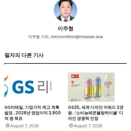
이주형
이주형 기자, mintcondition@theasian.asia
필자의 다른 기사
GS리테일, 기업가치 제고 계획
GS25, 세계 디자인 어워드 2관
발표…2028년 영업이익 3,800
왕…‘소비뇽레몬블랑하이볼’ 디
억 원 목표
자인 경쟁력 인정
August 7, 2026
August 7, 2026