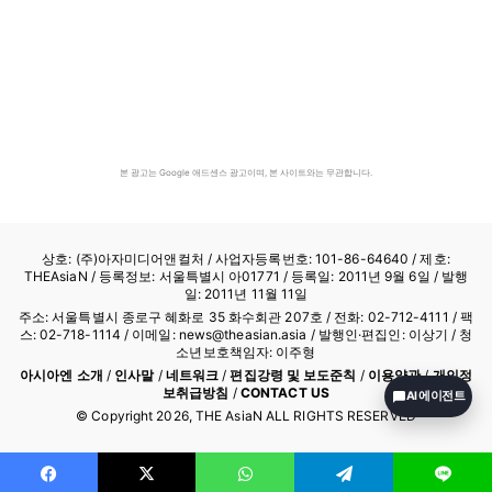
본 광고는 Google 애드센스 광고이며, 본 사이트와는 무관합니다.
상호: (주)아자미디어앤컬처 /
사업자등록번호: 101-86-64640
/ 제호:
THEAsiaN / 등록정보: 서울특별시 아01771 / 등록일: 2011년 9월 6일 / 발행
일: 2011년 11월 11일
주소: 서울특별시 종로구 혜화로 35 화수회관 207호 / 전화: 02-712-4111 /
팩
스: 02-718-1114
/ 이메일: news@theasian.asia / 발행인·편집인: 이상기 / 청
소년보호책임자: 이주형
아시아엔 소개
/
인사말
/
네트워크
/
편집강령 및 보도준칙
/
이용약관
/
개인정
보취급방침
/
CONTACT US
AI 에이전트
© Copyright
2026
, THE AsiaN ALL RIGHTS RESERVED