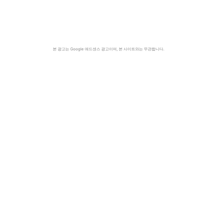
본 광고는 Google 애드센스 광고이며, 본 사이트와는 무관합니다.