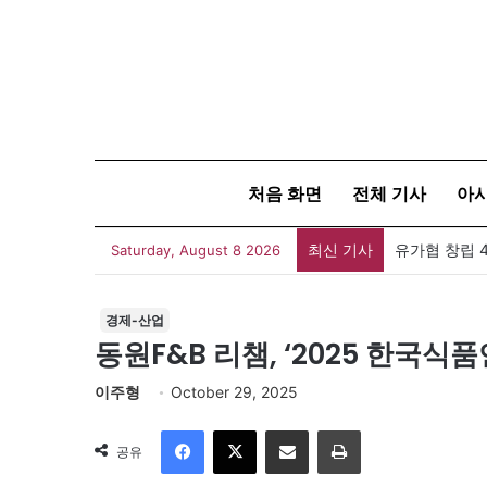
처음 화면
전체 기사
아
최신 기사
유가협 창립 
Saturday, August 8 2026
경제-산업
동원F&B 리챔, ‘2025 한국
이주형
October 29, 2025
Facebook
X
이메일
인쇄
공유