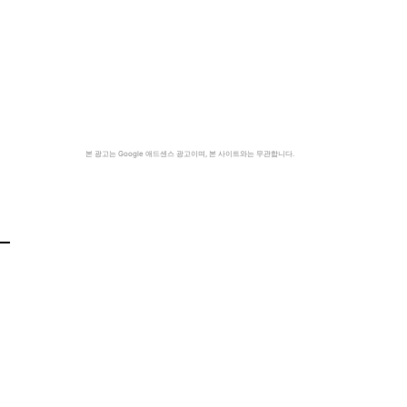
본 광고는 Google 애드센스 광고이며, 본 사이트와는 무관합니다.