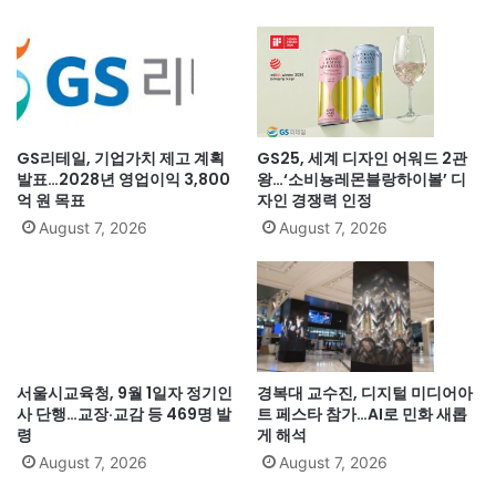
GS리테일, 기업가치 제고 계획
GS25, 세계 디자인 어워드 2관
발표…2028년 영업이익 3,800
왕…‘소비뇽레몬블랑하이볼’ 디
억 원 목표
자인 경쟁력 인정
August 7, 2026
August 7, 2026
서울시교육청, 9월 1일자 정기인
경복대 교수진, 디지털 미디어아
사 단행…교장·교감 등 469명 발
트 페스타 참가…AI로 민화 새롭
령
게 해석
August 7, 2026
August 7, 2026