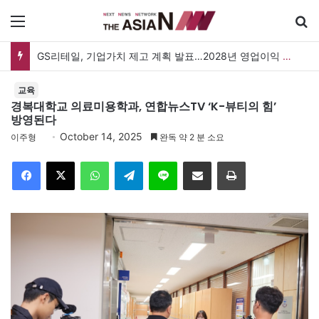
메뉴
검
GS리테일, 기업가치 제고 계획 발표…2028년 영업이익 3,800억 원 목표
교육
경복대학교 의료미용학과, 연합뉴스TV ‘K-뷰티의 힘’
방영된다
October 14, 2025
이주형
완독 약 2 분 소요
Facebook
X
WhatsApp
Telegram
Line
이메일
인쇄