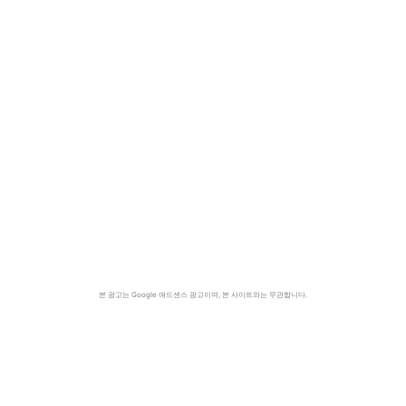
본 광고는 Google 애드센스 광고이며, 본 사이트와는 무관합니다.