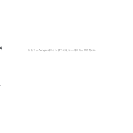
미
며
본 광고는 Google 애드센스 광고이며, 본 사이트와는 무관합니다.
라
할