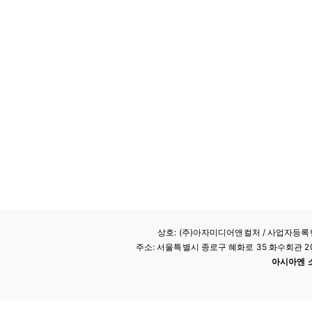
상호: (주)아자미디어앤컬처 /
사업자등록번호
주소: 서울특별시 종로구 혜화로 35 화수회관 207호 
아시아엔 