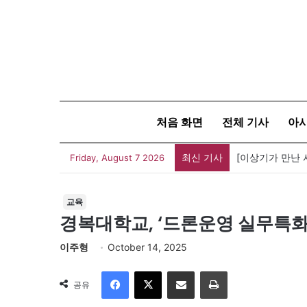
처음 화면
전체 기사
아
최신 기사
Friday, August 7 2026
교육
경복대학교, ‘드론운영 실무특화
이주형
October 14, 2025
Facebook
X
이메일
인쇄
공유