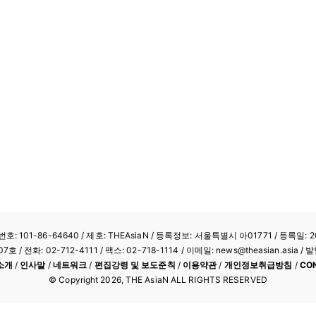
: 101-86-64640
/ 제호: THEAsiaN / 등록정보: 서울특별시 아01771 / 등록일: 20
/ 전화: 02-712-4111 /
팩스: 02-718-1114
/ 이메일: news@theasian.asi
소개
/
인사말
/
네트워크
/
편집강령 및 보도준칙
/
이용약관
/
개인정보취급방침
/
CO
© Copyright
2026
, THE AsiaN ALL RIGHTS RESERVED