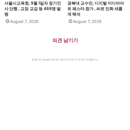
서울시교육청, 9월 1일자 정기인
경복대 교수진, 디지털 미디어아
사 단행…교장·교감 등 469명 발
트 페스타 참가…AI로 민화 새롭
령
게 해석
August 7, 2026
August 7, 2026
의견 남기기
본 광고는 Google 애드센스 광고이며, 본 사이트와는 무관합니다.