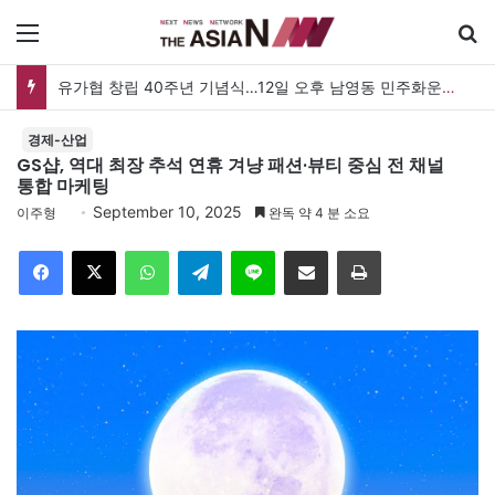
메뉴
검
유가협 창립 40주년 기념식…12일 오후 남영동 민주화운동기념관
경제-산업
GS샵, 역대 최장 추석 연휴 겨냥 패션·뷰티 중심 전 채널
통합 마케팅
September 10, 2025
이주형
완독 약 4 분 소요
Facebook
X
WhatsApp
Telegram
Line
이메일
인쇄