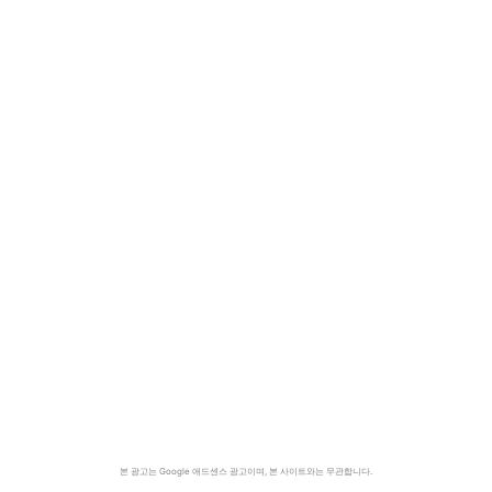
본 광고는 Google 애드센스 광고이며, 본 사이트와는 무관합니다.