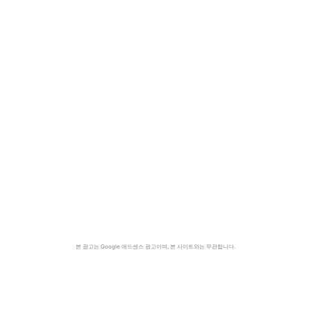
본 광고는 Google 애드센스 광고이며, 본 사이트와는 무관합니다.