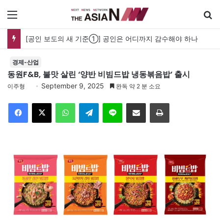
메뉴
검
[공인 보도의 새 기준①] 공인은 어디까지 감수해야 하나
경제-산업
동원F&B, 불맛 살린 ‘양반 비빔드밥 냉동볶음밥’ 출시
September 9, 2025
이주형
완독 약 2 분 소요
Facebook
X
WhatsApp
Telegram
Line
이메일
인쇄