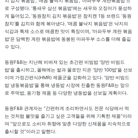
치 김치 볶음밥’, ‘매콤 불낙지 볶음밥’, ‘마파두부 계란볶음밥’으
로 구성됐다. ‘통새우 삼선 볶음밥’에는 새우와 오징어가 풍성하
게 들어있고, ‘동원참치 김치 볶음밥’은 참치캔 1등 브랜드 ‘동원
참치’를 김치와 함께 볶아냈다. ‘매콤 불낙지 볶음밥’은 낙지의
식감과 특제 소스로 매콤한 맛이 특징이며, ‘마파두부 계란 볶음
밥’은 담백한 계란 볶음밥에 동봉된 마파두부 소스를 더해 즐길
수 있다.
동원F&B는 지난해 비벼져 있는 초간편 비빔밥 ‘양반 비빔드
밥’을 출시하고, 올해에는 쌀과 물로만 지은 ‘양반 100밥’을 선보
이며 가정간편식(HMR) 제품군을 강화하고 있다. ‘양반 비빔드
밥 냉동볶음밥’을 통해 냉동밥 시장에 진출한 동원F&B는 앞으
로 주먹밥, 용기형 제품 등 다양한 냉동밥을 선보일 계획이다.
동원F&B 관계자는 “간편하게 조리하면서도 전문 식당에서 먹
는 것처럼 불맛을 즐기고 싶은 고객들을 위해 기획한 제품”이라
며 “앞으로도 소비자 취향에 맞춘 다양한 신제품을 지속적으로
출시할 것”이라고 말했다.