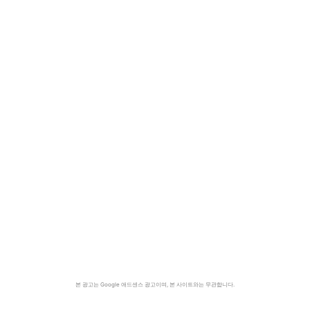
본 광고는 Google 애드센스 광고이며, 본 사이트와는 무관합니다.