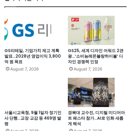
GS리테일, 기업가치 제고 계획
GS25, 세계 디자인 어워드 2관
발표…2028년 영업이익 3,800
왕…‘소비뇽레몬블랑하이볼’ 디
억 원 목표
자인 경쟁력 인정
August 7, 2026
August 7, 2026
서울시교육청, 9월 1일자 정기인
경복대 교수진, 디지털 미디어아
사 단행…교장·교감 등 469명 발
트 페스타 참가…AI로 민화 새롭
령
게 해석
August 7, 2026
August 7, 2026