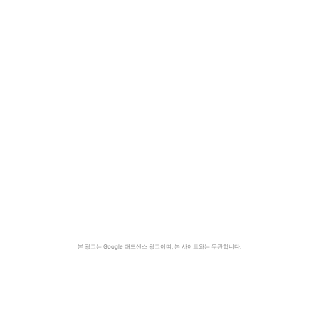
본 광고는 Google 애드센스 광고이며, 본 사이트와는 무관합니다.