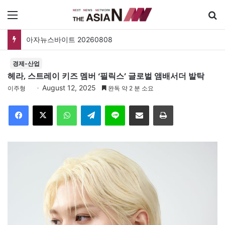
메뉴
검
아자뉴스바이트 20260808
경제-산업
헤라, 스트레이 키즈 멤버 ‘필릭스’ 글로벌 앰배서더 발탁
August 12, 2025
이주형
완독 약 2 분 소요
Facebook
X
WhatsApp
Telegram
Line
이메일
인쇄