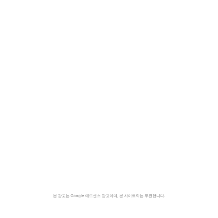
본 광고는 Google 애드센스 광고이며, 본 사이트와는 무관합니다.