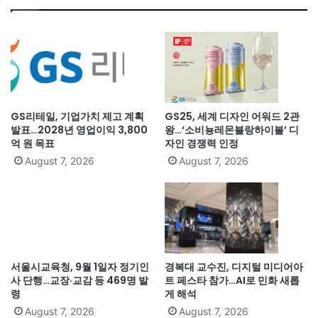
GS리테일, 기업가치 제고 계획
GS25, 세계 디자인 어워드 2관
발표…2028년 영업이익 3,800
왕…‘소비뇽레몬블랑하이볼’ 디
억 원 목표
자인 경쟁력 인정
August 7, 2026
August 7, 2026
서울시교육청, 9월 1일자 정기인
경복대 교수진, 디지털 미디어아
사 단행…교장·교감 등 469명 발
트 페스타 참가…AI로 민화 새롭
령
게 해석
August 7, 2026
August 7, 2026