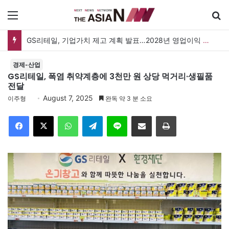
메뉴
검
GS리테일, 기업가치 제고 계획 발표…2028년 영업이익 3,800억 원 목표
경제-산업
GS리테일, 폭염 취약계층에 3천만 원 상당 먹거리·생필품
전달
August 7, 2025
이주형
완독 약 3 분 소요
Facebook
X
WhatsApp
Telegram
Line
이메일
인쇄