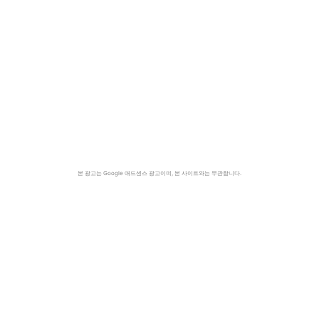
본 광고는 Google 애드센스 광고이며, 본 사이트와는 무관합니다.