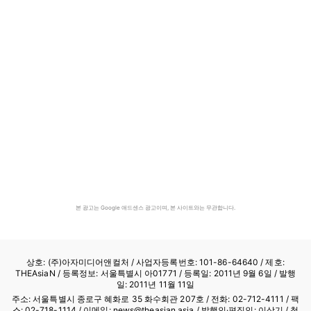
본 광고는 Google 애드센스 광고이며, 본 사이트와는 무관합니다.
상호: (주)아자미디어앤컬처 /
사업자등록번호: 101-86-64640
/ 제호:
THEAsiaN / 등록정보: 서울특별시 아01771 / 등록일: 2011년 9월 6일 / 발행
일: 2011년 11월 11일
주소: 서울특별시 종로구 혜화로 35 화수회관 207호 / 전화: 02-712-4111 /
팩
스: 02-718-1114
/ 이메일: news@theasian.asia / 발행인·편집인: 이상기 / 청