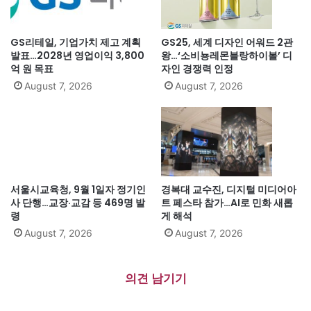
GS리테일, 기업가치 제고 계획
GS25, 세계 디자인 어워드 2관
발표…2028년 영업이익 3,800
왕…‘소비뇽레몬블랑하이볼’ 디
억 원 목표
자인 경쟁력 인정
August 7, 2026
August 7, 2026
서울시교육청, 9월 1일자 정기인
경복대 교수진, 디지털 미디어아
사 단행…교장·교감 등 469명 발
트 페스타 참가…AI로 민화 새롭
령
게 해석
August 7, 2026
August 7, 2026
의견 남기기