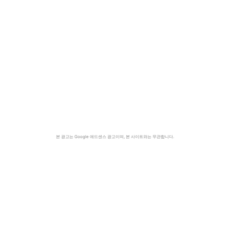
본 광고는 Google 애드센스 광고이며, 본 사이트와는 무관합니다.