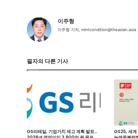
이주형
이주형 기자, mintcondition@theasian.asia
필자의 다른 기사
GS리테일, 기업가치 제고 계획 발표…
GS25, 세
2028년 영업이익 3,800억 원 목표
뇽레몬블랑하