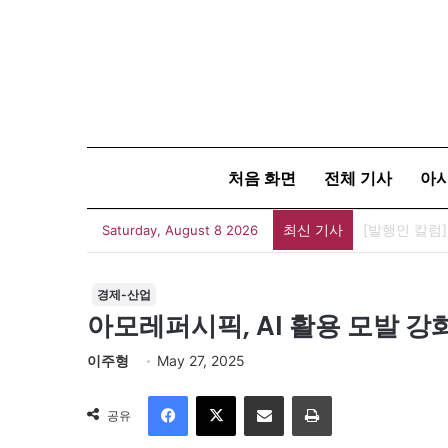
처음 화면
전체 기사
아
최신 기사
[발행인 칼럼]
Saturday, August 8 2026
경제-산업
아모레퍼시픽, AI 활용 모발 강
이주형
May 27, 2025
Facebook
X
이메일
인쇄
공유