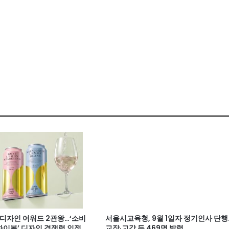
계 디자인 어워드 2관왕…‘소비
서울시교육청, 9월 1일자 정기인사 단행
이볼’ 디자인 경쟁력 인정
교장·교감 등 469명 발령