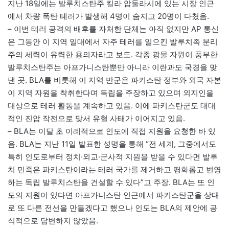
지난 18일에는 발루치스탄주 킬라 압둘라시에 있는 시장 인근
에서 차량 폭탄 테러가 발생해 4명이 숨지고 20명이 다쳤음.
– 이번 테러 공격의 배후를 자처한 단체는 아직 없지만 AP 통신
은 그동안 이 지역 일대에서 자주 테러를 일으킨 발루치족 분리
주의 세력이 유력한 용의자라고 보도. 각종 광물 자원이 풍부한
발루치스탄주는 아프가니스탄뿐만 아니라 이란과도 국경을 맞
댄 곳. BLA를 비롯해 이 지역 반군은 파키스탄 정부와 외국 자본
이 지역 자원을 착취한다며 독립을 주장하고 있으며 외지인을
대상으로 테러 활동을 계속하고 있음. 이에 파키스탄군도 대대
적인 진압 작전으로 맞서 유혈 사태가 이어지고 있음.
– BLA는 이달 초 이례적으로 인도에 직접 지원을 요청한 바 있
음. BLA는 지난 11일 발표한 성명을 통해 “전 세계, 그중에서도
특히 인도로부터 정치·외교·군사적 지원을 받을 수 있다면 발루
치 민족은 파키스탄이라는 테러 국가를 제거하고 평화롭고 번영
하는 독립 발루치스탄을 건설할 수 있다”고 주장. BLA는 또 인
도의 지원이 있다면 아프가니스탄 인근에서 파키스탄군을 상대
로 또 다른 전선을 만들겠다고 했으나 인도는 BLA의 제안에 공
식적으로 답변하지 않았음.