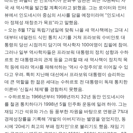
따르면 파들리 존 인도네시아 문화부 장관은 최근 10권짜리 자
국 새 역사책을 발간할 계획이라고 밝혔음. 그는 로이터와 인터
뷰에서 인도네시아 중심의 서사를 담을 예정이라며 “인도네시
아 정체성 재창조가 목표”라고 말했음.
– 오는 8월 17일 독립기념일에 맞춰 나올 새 역사책에는 고대 시
대부터 네덜란드 식민 통치 시기를 거쳐 프라보워 수비안토 대
통령의 당선 시점까지 담기며 역사학자 100여명이 집필에 참여.
그러나 일부 역사학자들은 프라보워 대통령의 정치 성향과 수하
르토 전 대통령과의 관계 등을 고려할 때 새 역사책이 정치적 목
적 등에 따라 역사를 재해석하는 ‘역사 수정주의’로 이어질 수 있
다고 우려. 특히 지난해 대선에서 프라보워 대통령이 승리하는
데 큰 역할을 한 젊은 세대는 수하르토 전 대통령이 독재 통치한
이른바 ‘신질서 체제’를 경험하지 못했음.
– 수하르토는 1966년부터 1998년까지 32년 동안 인도네시아
를 철권 통치하다가 1998년 5월 민주화 운동에 밀려 하야. 그는
재임 기간 석유와 가스 등 풍부한 자원을 바탕으로 연평균 7%대
경제성장률을 기록해 ‘개발의 아버지’라는 별명을 얻었지만, 동
시에 ’20세기 최고의 부패 정치인’으로 불리기도 했음. 재임 기