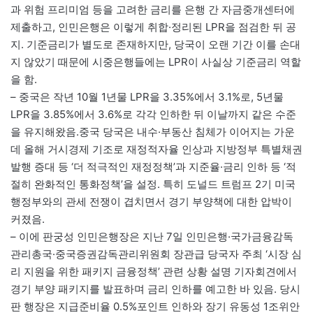
과 위험 프리미엄 등을 고려한 금리를 은행 간 자금중개센터에
제출하고, 인민은행은 이렇게 취합·정리된 LPR을 점검한 뒤 공
지. 기준금리가 별도로 존재하지만, 당국이 오랜 기간 이를 손대
지 않았기 때문에 시중은행들에는 LPR이 사실상 기준금리 역할
을 함.
– 중국은 작년 10월 1년물 LPR을 3.35%에서 3.1%로, 5년물
LPR을 3.85%에서 3.6%로 각각 인하한 뒤 이날까지 같은 수준
을 유지해왔음.중국 당국은 내수·부동산 침체가 이어지는 가운
데 올해 거시경제 기조로 재정적자율 인상과 지방정부 특별채권
발행 증대 등 ‘더 적극적인 재정정책’과 지준율·금리 인하 등 ‘적
절히 완화적인 통화정책’을 설정. 특히 도널드 트럼프 2기 미국
행정부와의 관세 전쟁이 겹치면서 경기 부양책에 대한 압박이
커졌음.
– 이에 판궁성 인민은행장은 지난 7일 인민은행·국가금융감독
관리총국·중국증권감독관리위원회 장관급 당국자 주최 ‘시장 심
리 지원을 위한 패키지 금융정책’ 관련 상황 설명 기자회견에서
경기 부양 패키지를 발표하며 금리 인하를 예고한 바 있음. 당시
판 행장은 지급준비율 0.5%포인트 인하와 장기 유동성 1조위안