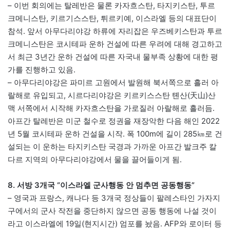
– 이번 회의에는 탈레반은 물론 카자흐스탄, 타지키스탄, 투르
크메니스탄, 키르기스스탄, 튀르키예, 이스라엘 등의 대표단이
참석. 앞서 아무다리야강 하류에 자리잡은 우즈베키스탄과 투르
크메니스탄은 코시테파 운하 건설에 따른 우려에 대해 경고하고
서 최근 3년간 운하 건설에 따른 자국내 물부족 상황에 대한 평
가를 진행하고 있음.
– 아무다리야강은 파미르 고원에서 발원해 북서쪽으로 흘러 아
랄해로 유입되고, 시르다리야강은 키르키스스탄 톈산(天山)산
맥 서쪽에서 시작해 카자흐스탄을 가로질러 아랄해로 흘러듬.
아프간 탈레반은 미군 철수로 정권을 재장악한 다음 해인 2022
년 5월 코시테파 운하 건설을 시작. 폭 100m에 길이 285㎞로 건
설되는 이 운하는 타지키스탄 국경과 가까운 아프간 발크주 칼
다르 지역의 아무다리야강에서 물을 끌어들이게 됨.
8. 서방 3개국 “이스라엘 군사행동 안 멈추면 공동행동”
– 영국과 프랑스, 캐나다 등 3개국 정상들이 팔레스타인 가자지
구에서의 군사 작전을 중단하지 않으면 공동 행동에 나설 것이
라고 이스라엘에 19일(현지시간) 엄포를 놨음. AFP와 로이터 등