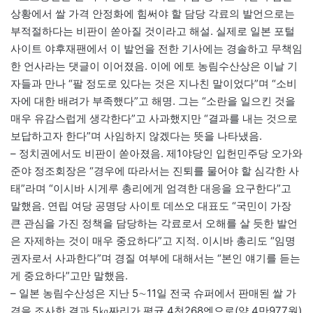
상황에서 쌀 가격 안정화에 힘써야 할 담당 각료의 발언으로는
부적절하다는 비판이 쏟아질 것이라고 해설. 실제로 일본 포털
사이트 야후재팬에서 이 발언을 전한 기사에는 경솔하고 무책임
한 언사라는 댓글이 이어졌음. 이에 에토 농림수산상은 이날 기
자들과 만나 “팔 정도로 있다는 것은 지나친 말이었다”며 “소비
자에 대한 배려가 부족했다”고 해명. 그는 “소란을 일으킨 것을
매우 유감스럽게 생각한다”고 사과했지만 “결과를 내는 것으로
보답하고자 한다”며 사임하지 않겠다는 뜻을 나타냈음.
– 정치권에서도 비판이 쏟아졌음. 제1야당인 입헌민주당 오가와
준야 정조회장은 “경우에 따라서는 진퇴를 물어야 할 심각한 사
태”라며 “이시바 시게루 총리에게 엄격한 대응을 요구한다”고
말했음. 연립 여당 공명당 사이토 데쓰오 대표도 “국민이 가장
큰 관심을 가진 정책을 담당하는 각료로서 오해를 살 듯한 발언
은 자제하는 것이 매우 중요하다”고 지적. 이시바 총리도 “임명
권자로서 사과한다”며 경질 여부에 대해서는 “본인 얘기를 듣는
게 중요하다”고만 말했음.
– 일본 농림수산성은 지난 5∼11일 전국 슈퍼에서 판매된 쌀 가
격을 조사한 결과 5㎏짜리가 평균 4천268엔으로(약 4만977원)