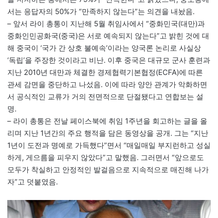
서는 응답자의 50%가 “만족하지 않는다”는 의견을 내놨음.
– 앞서 라이 총통이 지난해 5월 취임사에서 “중화민국(대만)과
중화인민공화국(중국)은 서로 예속되지 않는다”고 밝힌 것에 대
해 중국이 ‘국가 간 상호 불예속’이라는 양국론 논리로 사실상
‘독립’을 주장한 것이라고 비난. 이후 중국은 대규모 군사 훈련과
지난 2010년 대만과 체결한 경제협력기본협정(ECFA)에 따른
관세 감면을 중단하고 나섰음. 이에 따라 양안 관계가 악화하면
서 공식적인 교류가 거의 전면적으로 단절됐다고 연합보는 설
명.
– 라이 총통은 전날 페이스북에 취임 1주년을 회고하는 글을 올
리며 지난 1년간의 주요 행적을 담은 동영상을 공개. 그는 “지난
1년이 도전과 명예로 가득했다”면서 “매일매일 부지런하고 성실
하게, 게으름을 피우지 않았다”고 말했음. 그러면서 “앞으로도
모두가 착실하고 안정적인 발걸음으로 지속적으로 매진해 나가
자”고 덧붙였음.