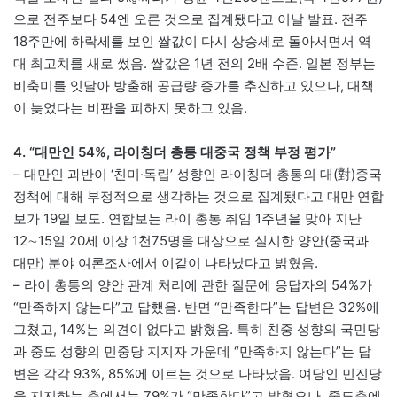
으로 전주보다 54엔 오른 것으로 집계됐다고 이날 발표. 전주
18주만에 하락세를 보인 쌀값이 다시 상승세로 돌아서면서 역
대 최고치를 새로 썼음. 쌀값은 1년 전의 2배 수준. 일본 정부는
비축미를 잇달아 방출해 공급량 증가를 추진하고 있으나, 대책
이 늦었다는 비판을 피하지 못하고 있음.
4. “대만인 54%, 라이칭더 총통 대중국 정책 부정 평가”
– 대만인 과반이 ‘친미·독립’ 성향인 라이칭더 총통의 대(對)중국
정책에 대해 부정적으로 생각하는 것으로 집계됐다고 대만 연합
보가 19일 보도. 연합보는 라이 총통 취임 1주년을 맞아 지난
12∼15일 20세 이상 1천75명을 대상으로 실시한 양안(중국과
대만) 분야 여론조사에서 이같이 나타났다고 밝혔음.
– 라이 총통의 양안 관계 처리에 관한 질문에 응답자의 54%가
“만족하지 않는다”고 답했음. 반면 “만족한다”는 답변은 32%에
그쳤고, 14%는 의견이 없다고 밝혔음. 특히 친중 성향의 국민당
과 중도 성향의 민중당 지지자 가운데 “만족하지 않는다”는 답
변은 각각 93%, 85%에 이르는 것으로 나타났음. 여당인 민진당
을 지지하는 층에서는 79%가 “만족한다”고 밝혔으나, 중도층에