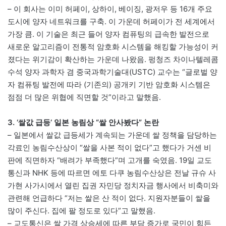
– 이 회사는 이미 허페이, 상하이, 베이징, 광저우 등 16개 주요
도시에 양자 네트워크를 구축. 이 가운데 허페이가 전 세계에서
가장 큼. 이 기술은 최근 들어 양자 컴퓨팅의 급속한 발전으로
새로운 알고리즘이 전통적 암호화 시스템을 해킹할 가능성이 커
졌다는 위기감이 확산하는 가운데 나왔음. 펑청즈 차이나텔레콤
수석 양자 과학자 겸 중국과학기술대(USTC) 교수는 “글로벌 양
자 컴퓨팅 발전에 따라 (기존의) 공개키 기반 암호화 시스템은
점점 더 많은 위협에 직면할 것”이라고 말했음.
3. ‘쌀값 급등’ 일본 농림상 “쌀 안사봤다” 논란
– 일본에서 쌀값 급등세가 계속되는 가운데 쌀 정책을 담당하는
각료인 농림수산상이 “쌀을 사본 적이 없다”고 했다가 거센 비
판에 직면하자 “배려가 부족했다”며 고개를 숙였음. 19일 교도
통신과 NHK 등에 따르면 에토 다쿠 농림수산상은 전날 규슈 사
가현 사가시에서 열린 집권 자민당 정치자금 행사에서 비축미와
관련해 언급하다 “저는 쌀은 산 적이 없다. 지원자분들이 쌀을
많이 주신다. 집에 팔 정도로 있다”고 말했음.
– 교도통신은 쌀 가격 상승세에 따른 부담 증가로 국민이 힘든