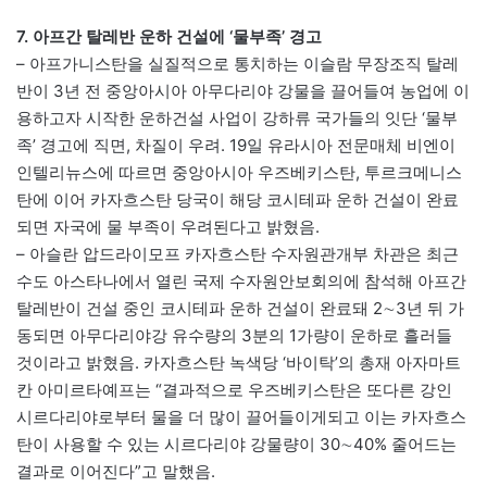
7. 아프간 탈레반 운하 건설에 ‘물부족’ 경고
– 아프가니스탄을 실질적으로 통치하는 이슬람 무장조직 탈레
반이 3년 전 중앙아시아 아무다리야 강물을 끌어들여 농업에 이
용하고자 시작한 운하건설 사업이 강하류 국가들의 잇단 ‘물부
족’ 경고에 직면, 차질이 우려. 19일 유라시아 전문매체 비엔이
인텔리뉴스에 따르면 중앙아시아 우즈베키스탄, 투르크메니스
탄에 이어 카자흐스탄 당국이 해당 코시테파 운하 건설이 완료
되면 자국에 물 부족이 우려된다고 밝혔음.
– 아슬란 압드라이모프 카자흐스탄 수자원관개부 차관은 최근
수도 아스타나에서 열린 국제 수자원안보회의에 참석해 아프간
탈레반이 건설 중인 코시테파 운하 건설이 완료돼 2∼3년 뒤 가
동되면 아무다리야강 유수량의 3분의 1가량이 운하로 흘러들
것이라고 밝혔음. 카자흐스탄 녹색당 ‘바이탁’의 총재 아자마트
칸 아미르타예프는 “결과적으로 우즈베키스탄은 또다른 강인
시르다리야로부터 물을 더 많이 끌어들이게되고 이는 카자흐스
탄이 사용할 수 있는 시르다리야 강물량이 30∼40% 줄어드는
결과로 이어진다”고 말했음.