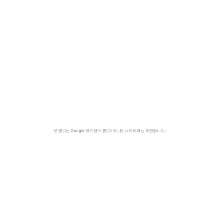
본 광고는 Google 애드센스 광고이며, 본 사이트와는 무관합니다.