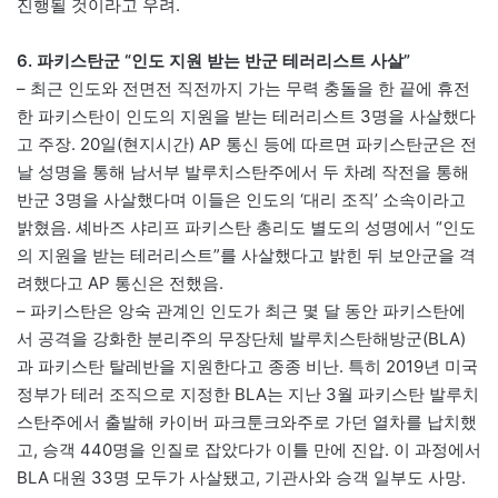
진행될 것이라고 우려.
6. 파키스탄군 “인도 지원 받는 반군 테러리스트 사살”
– 최근 인도와 전면전 직전까지 가는 무력 충돌을 한 끝에 휴전
한 파키스탄이 인도의 지원을 받는 테러리스트 3명을 사살했다
고 주장. 20일(현지시간) AP 통신 등에 따르면 파키스탄군은 전
날 성명을 통해 남서부 발루치스탄주에서 두 차례 작전을 통해
반군 3명을 사살했다며 이들은 인도의 ‘대리 조직’ 소속이라고
밝혔음. 셰바즈 샤리프 파키스탄 총리도 별도의 성명에서 “인도
의 지원을 받는 테러리스트”를 사살했다고 밝힌 뒤 보안군을 격
려했다고 AP 통신은 전했음.
– 파키스탄은 앙숙 관계인 인도가 최근 몇 달 동안 파키스탄에
서 공격을 강화한 분리주의 무장단체 발루치스탄해방군(BLA)
과 파키스탄 탈레반을 지원한다고 종종 비난. 특히 2019년 미국
정부가 테러 조직으로 지정한 BLA는 지난 3월 파키스탄 발루치
스탄주에서 출발해 카이버 파크툰크와주로 가던 열차를 납치했
고, 승객 440명을 인질로 잡았다가 이틀 만에 진압. 이 과정에서
BLA 대원 33명 모두가 사살됐고, 기관사와 승객 일부도 사망.