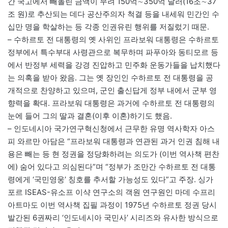
간 국고에서 빼돌린 금액이 무려 150억∼350억 달러(16조∼37
조 원)로 추산되는 데다 공산주의자 척결 등을 내세워 민간인 수
십만 명을 학살하는 등 각종 인권유린 행위를 저질렀기 때문.
– 수하르토 전 대통령의 옛 사위인 프라보워 대통령은 수하르토
정부에서 특수부대 사령관으로 복무하며 파푸아와 동티모르 등
에서 반정부 세력을 강경 진압하고 민주화 운동가들을 납치했다
는 의혹을 받아 왔음. 그는 옛 장인인 수하르토 전 대통령을 공
개적으로 찬양하고 있으며, 군인 출신답게 정부 내에서 군부 영
향력을 확대. 프라보워 대통령은 과거에 수하르토 전 대통령의
눈에 들어 그의 딸과 결혼(이후 이혼)하기도 했음.
– 인도네시아 국가연구혁신청에서 근무한 유명 역사학자 아스
피 와르만 아담은 “프라보워 대통령과 연관된 과거 인권 침해 내
용은 빼는 등 현 정권을 정당화하려는 의도가 (이번 역사책 편찬
에) 숨어 있다고 의심된다”며 “정부가 조만간 수하르토 전 대통
령에게 ‘국민영웅’ 칭호를 추서할 가능성도 있다”고 주장. 싱가
포르 ISEAS-유소프 이샥 연구소의 객원 연구원인 마데 수프리
아트마도 이번 역사책 집필 과정이 1975년 수하르토 정권 당시
발간된 6권짜리 ‘인도네시아 국민사’ 시리즈와 유사한 방식으로