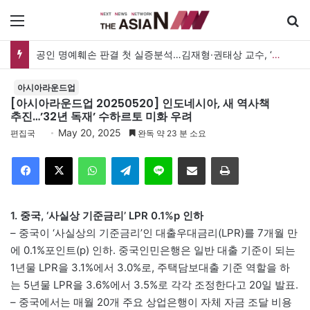
메뉴
검
공인 명예훼손 판결 첫 실증분석…김재형·권태상 교수, ‘공인 보도준칙’ 제안도
아시아라운드업
[아시아라운드업 20250520] 인도네시아, 새 역사책
추진…’32년 독재’ 수하르토 미화 우려
May 20, 2025
편집국
완독 약 23 분 소요
Facebook
X
WhatsApp
Telegram
Line
이메일
인쇄
1. 중국, ‘사실상 기준금리’ LPR 0.1%p 인하
– 중국이 ‘사실상의 기준금리’인 대출우대금리(LPR)를 7개월 만
에 0.1%포인트(p) 인하. 중국인민은행은 일반 대출 기준이 되는
1년물 LPR을 3.1%에서 3.0%로, 주택담보대출 기준 역할을 하
는 5년물 LPR을 3.6%에서 3.5%로 각각 조정한다고 20일 발표.
– 중국에서는 매월 20개 주요 상업은행이 자체 자금 조달 비용