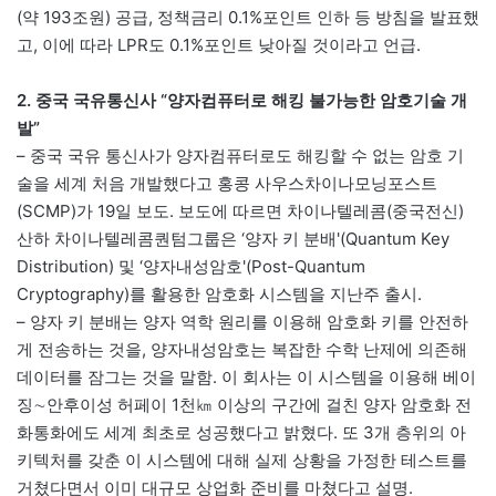
(약 193조원) 공급, 정책금리 0.1%포인트 인하 등 방침을 발표했
고, 이에 따라 LPR도 0.1%포인트 낮아질 것이라고 언급.
2. 중국 국유통신사 “양자컴퓨터로 해킹 불가능한 암호기술 개
발”
– 중국 국유 통신사가 양자컴퓨터로도 해킹할 수 없는 암호 기
술을 세계 처음 개발했다고 홍콩 사우스차이나모닝포스트
(SCMP)가 19일 보도. 보도에 따르면 차이나텔레콤(중국전신)
산하 차이나텔레콤퀀텀그룹은 ‘양자 키 분배'(Quantum Key
Distribution) 및 ‘양자내성암호'(Post-Quantum
Cryptography)를 활용한 암호화 시스템을 지난주 출시.
– 양자 키 분배는 양자 역학 원리를 이용해 암호화 키를 안전하
게 전송하는 것을, 양자내성암호는 복잡한 수학 난제에 의존해
데이터를 잠그는 것을 말함. 이 회사는 이 시스템을 이용해 베이
징∼안후이성 허페이 1천㎞ 이상의 구간에 걸친 양자 암호화 전
화통화에도 세계 최초로 성공했다고 밝혔다. 또 3개 층위의 아
키텍처를 갖춘 이 시스템에 대해 실제 상황을 가정한 테스트를
거쳤다면서 이미 대규모 상업화 준비를 마쳤다고 설명.