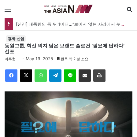
메뉴
검
[신간] 대통령의 등 뒤 1미터…“보이지 않는 자리에서 누구를 지킨다는 것”
경제-산업
동원그룹, 혁신 의지 담은 브랜드 슬로건 ‘필요에 답하다’
선포
May 19, 2025
이주형
완독 약 2 분 소요
Facebook
X
WhatsApp
Telegram
Line
이메일
인쇄