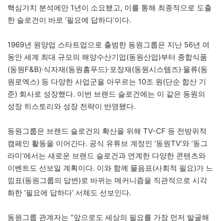
핵심가치 분석에만 1년이 소요됐고, 이를 통해 최종적으로 도출
한 슬로건이 바로 ‘필요에 답하다’이다.
1969년 원양업 스타트업으로 출범한 동원그룹은 지난 56년 여
동안 세계 최대 규모의 해양수산기업(동원산업)부터 종합식품
(동원F&B)∙식자재(동원홈푸드)∙포장재(동원시스템즈)∙물류(동
원로엑스) 등 다양한 사업군을 아우르는 10조 원(단순 합산 기
준) 회사로 성장했다. 이번 브랜드 슬로건에는 이 같은 동원의
성장 히스토리와 성장 전략이 반영됐다.
동원그룹은 브랜드 슬로건의 확산을 위해 TV-CF 등 전방위적
캠페인 활동을 이어간다. 공식 유튜브 계정인 ‘동원TV’와 ‘동그
라미’에서는 새로운 브랜드 슬로건과 연계한 다양한 콘텐츠와
이벤트도 선보일 계획이다. 이와 함께 물음표(사회적 필요)가 느
낌표(동원그룹의 답변)로 바뀌는 메커니즘을 직관적으로 시각
화한 ‘필요에 답하다’ 서체도 선보인다.
동원그룹 관계자는 “앞으로도 세상의 필요를 가장 먼저 발굴해