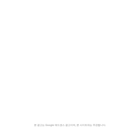
본 광고는 Google 애드센스 광고이며, 본 사이트와는 무관합니다.