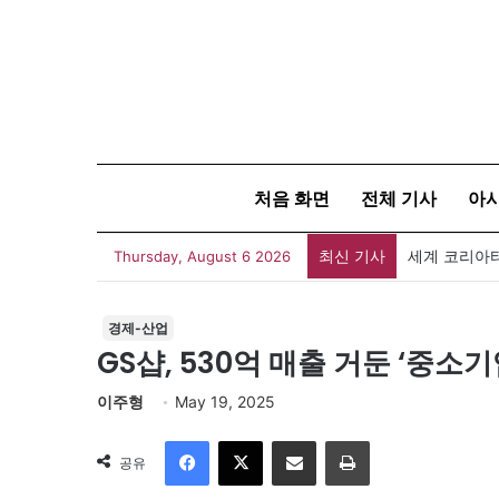
처음 화면
전체 기사
아
최신 기사
세계 코리아타
Thursday, August 6 2026
경제-산업
GS샵, 530억 매출 거둔 ‘중
이주형
May 19, 2025
Facebook
X
이메일
인쇄
공유