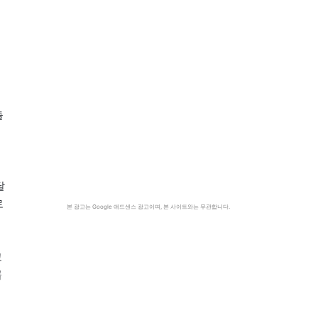
출
달
로
본 광고는 Google 애드센스 광고이며, 본 사이트와는 무관합니다.
고
꼽