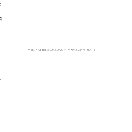
업
전
영
에
본 광고는 Google 애드센스 광고이며, 본 사이트와는 무관합니다.
소