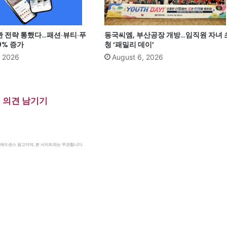
관 전략 통했다…패션·뷰티·푸
동국씨엠, 부산공장 개방…임직원 자녀 
0% 증가
청 ‘패밀리 데이’
, 2026
August 6, 2026
의견 남기기
le 애드센스 광고이며, 본 사이트와는 무관합니다.