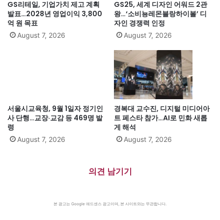
GS리테일, 기업가치 제고 계획
GS25, 세계 디자인 어워드 2관
발표…2028년 영업이익 3,800
왕…‘소비뇽레몬블랑하이볼’ 디
억 원 목표
자인 경쟁력 인정
August 7, 2026
August 7, 2026
서울시교육청, 9월 1일자 정기인
경복대 교수진, 디지털 미디어아
사 단행…교장·교감 등 469명 발
트 페스타 참가…AI로 민화 새롭
령
게 해석
August 7, 2026
August 7, 2026
의견 남기기
본 광고는 Google 애드센스 광고이며, 본 사이트와는 무관합니다.