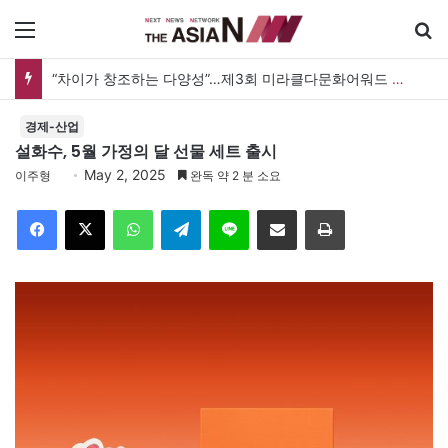
메뉴
검
“차이가 창조하는 다양성”…제3회 미라클다문화어워드 시상식
경제-산업
설화수, 5월 가정의 달 선물 세트 출시
May 2, 2025
이주형
완독 약 2 분 소요
Facebook
X
WhatsApp
Telegram
Line
이메일
인쇄