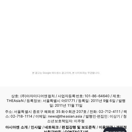
본 광고는 Google 애드센스 광고이며, 본 사이트와는 무관합니다.
상호: (주)아자미디어앤컬처 /
사업자등록번호: 101-86-64640
/ 제호:
THEAsiaN / 등록정보: 서울특별시 아01771 / 등록일: 2011년 9월 6일 / 발행
일: 2011년 11월 11일
주소: 서울특별시 종로구 혜화로 35 화수회관 207호 / 전화: 02-712-4111 /
팩
스: 02-718-1114
/ 이메일: news@theasian.asia / 발행인·편집인: 이상기 / 청
소년보호책임자: 이주형
아시아엔 소개
/
인사말
/
네트워크
/
편집강령 및 보도준칙
/
이용약관
/
개인정
보취급방침
/
CONTACT US