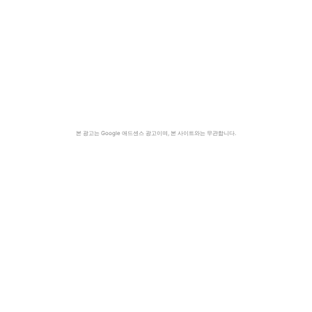
본 광고는 Google 애드센스 광고이며, 본 사이트와는 무관합니다.