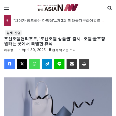
메뉴
검
“차이가 창조하는 다양성”…제3회 미라클다문화어워드 시상식
경제-산업
조선호텔앤리조트, ‘조선호텔 상품권’ 출시…호텔·골프장
원하는 곳에서 특별한 휴식
April 30, 2025
이주형
완독 약 2 분 소요
Facebook
X
WhatsApp
Telegram
Line
이메일
인쇄