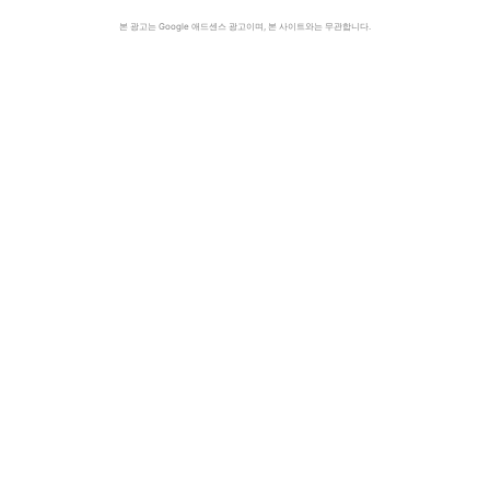
본 광고는 Google 애드센스 광고이며, 본 사이트와는 무관합니다.