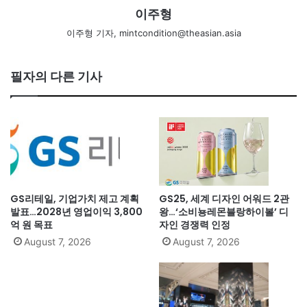
이주형
이주형 기자, mintcondition@theasian.asia
필자의 다른 기사
GS리테일, 기업가치 제고 계획
GS25, 세계 디자인 어워드 2관
발표…2028년 영업이익 3,800
왕…‘소비뇽레몬블랑하이볼’ 디
억 원 목표
자인 경쟁력 인정
August 7, 2026
August 7, 2026