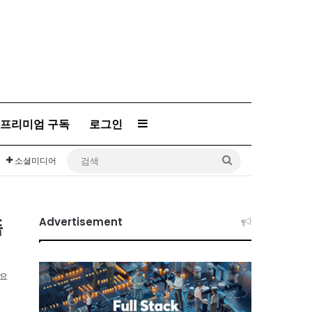
Sidebar
프리미엄 구독
로그인
검
소셜미디어
색
폼
Advertisement
소요