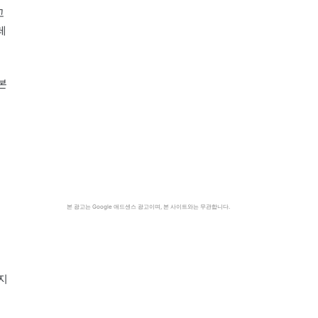
고
레
본
본 광고는 Google 애드센스 광고이며, 본 사이트와는 무관합니다.
지