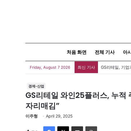
처음 화면
전체 기사
아
최신 기사
Friday, August 7 2026
경제-산업
GS리테일 와인25플러스, 누적 
자리매김”
이주형
April 29, 2025
Facebook
X
이메일
인쇄