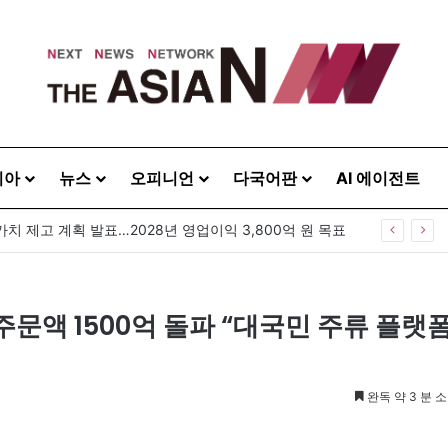
시아
뉴스
오피니언
다국어판
AI 에이전트
GS25, 세계 디자인 어워드 2관왕…‘소비뇽레몬블랑하이볼’ 디자인 경쟁력 인정
주문액 1500억 돌파 “대국민 주류 플랫
완독 약 3 분 