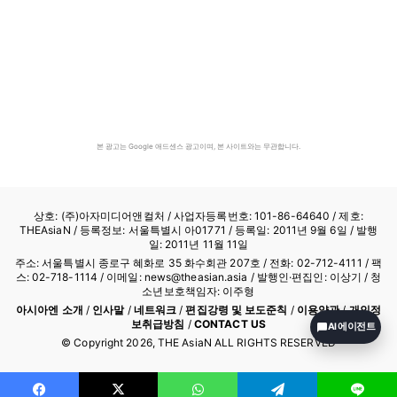
본 광고는 Google 애드센스 광고이며, 본 사이트와는 무관합니다.
상호: (주)아자미디어앤컬처 /
사업자등록번호: 101-86-64640
/ 제호:
THEAsiaN / 등록정보: 서울특별시 아01771 / 등록일: 2011년 9월 6일 / 발행
일: 2011년 11월 11일
주소: 서울특별시 종로구 혜화로 35 화수회관 207호 / 전화: 02-712-4111 /
팩
스: 02-718-1114
/ 이메일: news@theasian.asia / 발행인·편집인: 이상기 / 청
소년보호책임자: 이주형
아시아엔 소개
/
인사말
/
네트워크
/
편집강령 및 보도준칙
/
이용약관
/
개인정
보취급방침
/
CONTACT US
AI 에이전트
© Copyright
2026
, THE AsiaN ALL RIGHTS RESERVED