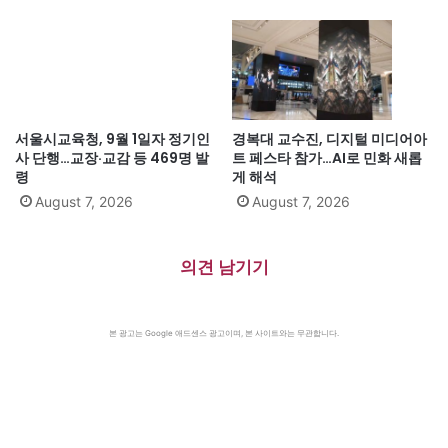
서울시교육청, 9월 1일자 정기인
경복대 교수진, 디지털 미디어아
사 단행…교장·교감 등 469명 발
트 페스타 참가…AI로 민화 새롭
령
게 해석
August 7, 2026
August 7, 2026
의견 남기기
본 광고는 Google 애드센스 광고이며, 본 사이트와는 무관합니다.