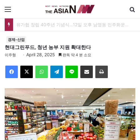
메뉴
검
유가협 창립 40주년 기념식…12일 오후 남영동 민주화운동기념관
경제-산업
현대그린푸드, 청년 농부 지원 확대한다
April 28, 2025
이주형
완독 약 4 분 소요
Facebook
X
WhatsApp
Telegram
Line
이메일
인쇄