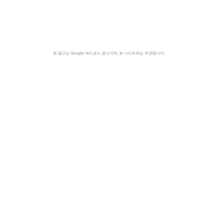
본 광고는 Google 애드센스 광고이며, 본 사이트와는 무관합니다.