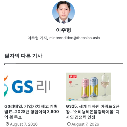
이주형
이주형 기자, mintcondition@theasian.asia
필자의 다른 기사
GS리테일, 기업가치 제고 계획
GS25, 세계 디자인 어워드 2관
발표…2028년 영업이익 3,800
왕…‘소비뇽레몬블랑하이볼’ 디
억 원 목표
자인 경쟁력 인정
August 7, 2026
August 7, 2026