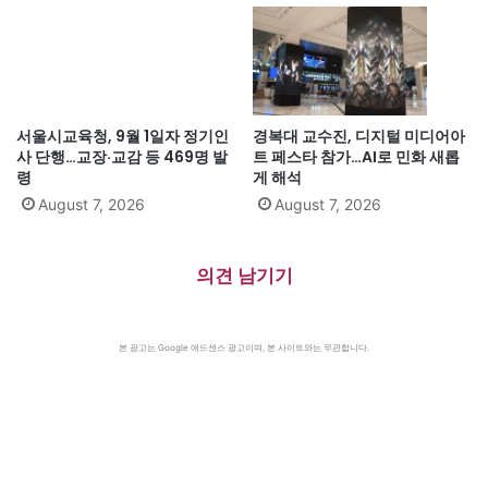
서울시교육청, 9월 1일자 정기인
경복대 교수진, 디지털 미디어아
사 단행…교장·교감 등 469명 발
트 페스타 참가…AI로 민화 새롭
령
게 해석
August 7, 2026
August 7, 2026
의견 남기기
본 광고는 Google 애드센스 광고이며, 본 사이트와는 무관합니다.