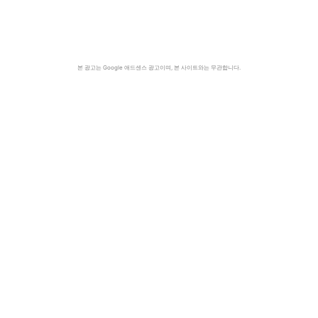
본 광고는 Google 애드센스 광고이며, 본 사이트와는 무관합니다.