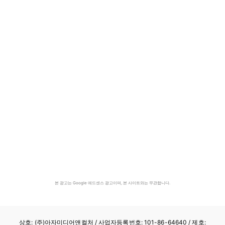
본 광고는 Google 애드센스 광고이며, 본 사이트와는 무관합니다.
상호: (주)아자미디어앤컬처 /
사업자등록번호: 101-86-64640
/ 제호: