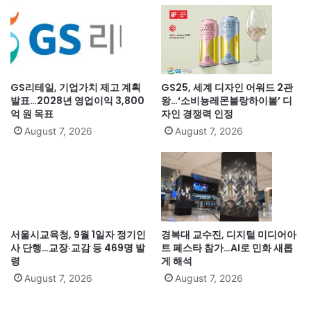
GS리테일, 기업가치 제고 계획
GS25, 세계 디자인 어워드 2관
발표…2028년 영업이익 3,800
왕…‘소비뇽레몬블랑하이볼’ 디
억 원 목표
자인 경쟁력 인정
August 7, 2026
August 7, 2026
서울시교육청, 9월 1일자 정기인
경복대 교수진, 디지털 미디어아
사 단행…교장·교감 등 469명 발
트 페스타 참가…AI로 민화 새롭
령
게 해석
August 7, 2026
August 7, 2026