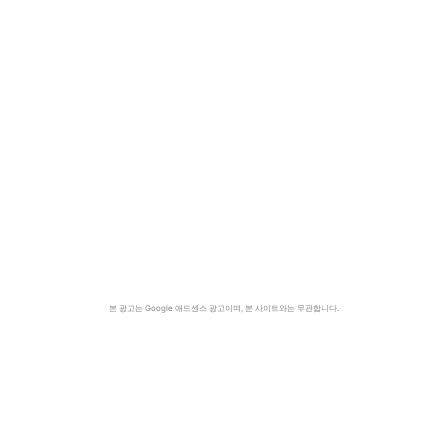
본 광고는 Google 애드센스 광고이며, 본 사이트와는 무관합니다.