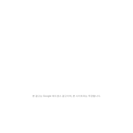
본 광고는 Google 애드센스 광고이며, 본 사이트와는 무관합니다.