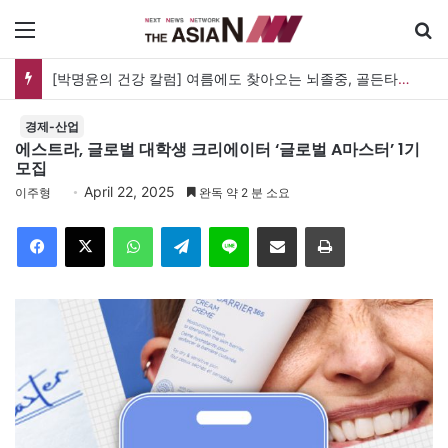
메뉴
검
[박명윤의 건강 칼럼] 여름에도 찾아오는 뇌졸중, 골든타임을 지켜라
경제-산업
에스트라, 글로벌 대학생 크리에이터 ‘글로벌 A마스터’ 1기
모집
April 22, 2025
이주형
완독 약 2 분 소요
Facebook
X
WhatsApp
Telegram
Line
이메일
인쇄