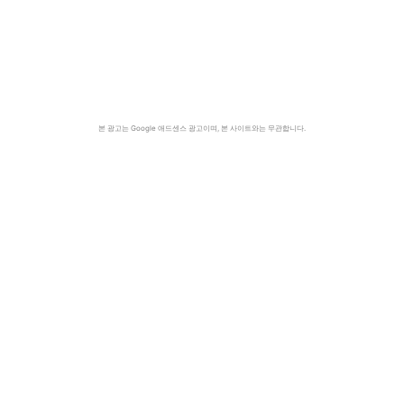
본 광고는 Google 애드센스 광고이며, 본 사이트와는 무관합니다.