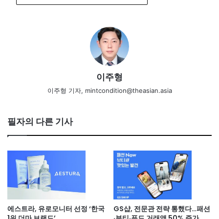
이주형
이주형 기자, mintcondition@theasian.asia
필자의 다른 기사
에스트라, 유로모니터 선정 ‘한국
GS샵, 전문관 전략 통했다…패션
1위 더마 브랜드’
·뷰티·푸드 거래액 50% 증가