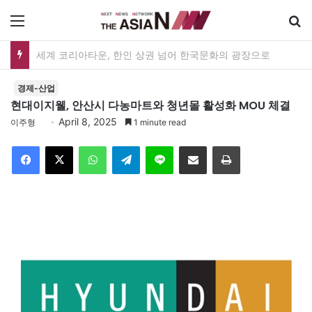
메뉴
검
공인 명예훼손 판결 첫 실증분석…김재형·권태상 교수, ‘공인 보도준칙’ 제안도
경제-산업
현대이지웰, 안산시 다농마트와 청년몰 활성화 MOU 체결
April 8, 2025
이주형
1 minute read
Facebook
X
WhatsApp
Telegram
Line
이메일
인쇄