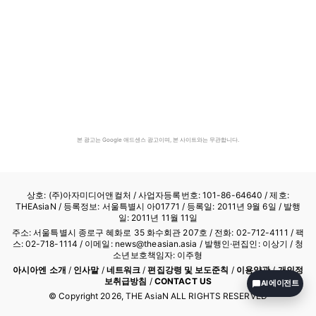
본 광고는 Google 애드센스 광고이며, 본 사이트와는 무관합니다.
상호: (주)아자미디어앤컬처 /
사업자등록번호: 101-86-64640
/ 제호:
THEAsiaN / 등록정보: 서울특별시 아01771 / 등록일: 2011년 9월 6일 / 발행
일: 2011년 11월 11일
주소: 서울특별시 종로구 혜화로 35 화수회관 207호 / 전화: 02-712-4111 /
팩
스: 02-718-1114
/ 이메일: news@theasian.asia / 발행인·편집인: 이상기 / 청
소년보호책임자: 이주형
아시아엔 소개
/
인사말
/
네트워크
/
편집강령 및 보도준칙
/
이용약관
/
개인정
보취급방침
/
CONTACT US
AI 에이전트
© Copyright
2026
, THE AsiaN ALL RIGHTS RESERVED