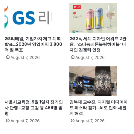
GS리테일, 기업가치 제고 계획
GS25, 세계 디자인 어워드 2관
발표…2028년 영업이익 3,800
왕…‘소비뇽레몬블랑하이볼’ 디
억 원 목표
자인 경쟁력 인정
August 7, 2026
August 7, 2026
서울시교육청, 9월 1일자 정기인
경복대 교수진, 디지털 미디어아
사 단행…교장·교감 등 469명 발
트 페스타 참가…AI로 민화 새롭
령
게 해석
August 7, 2026
August 7, 2026