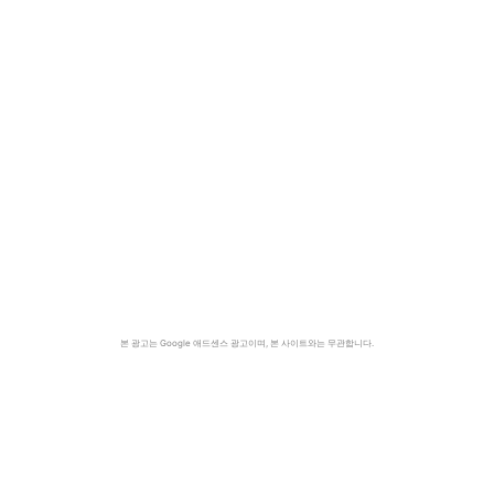
본 광고는 Google 애드센스 광고이며, 본 사이트와는 무관합니다.