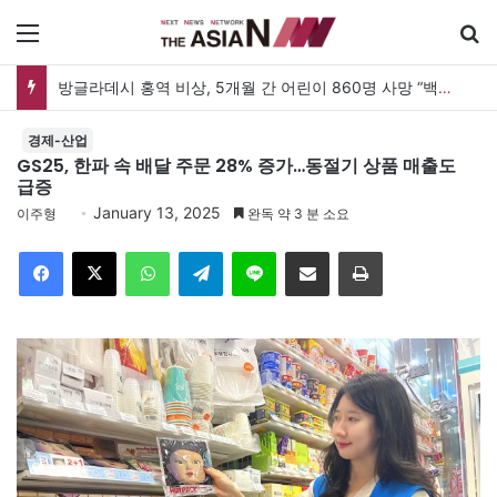
메뉴
방글라데시 홍역 비상, 5개월 간 어린이 860명 사망 “백신 조달 시스템 변경이 화근”
경제-산업
GS25, 한파 속 배달 주문 28% 증가…동절기 상품 매출도
급증
January 13, 2025
이주형
완독 약 3 분 소요
Facebook
X
WhatsApp
Telegram
Line
이메일
인쇄