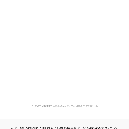
본 광고는 Google 애드센스 광고이며, 본 사이트와는 무관합니다.
상호: (주)아자미디어앤컬처 /
사업자등록번호: 101-86-64640
/ 제호: