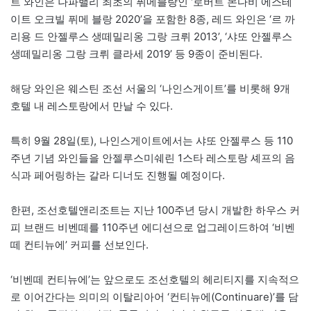
트 와인은 나파밸리 최초의 퓌메블랑인 ‘로버트 몬다비 에스테
이트 오크빌 퓌메 블랑 2020’을 포함한 8종, 레드 와인은 ‘르 까
리용 드 안젤루스 생떼밀리옹 그랑 크뤼 2013’, ‘샤또 안젤루스
생떼밀리옹 그랑 크뤼 클라세 2019’ 등 9종이 준비된다.
해당 와인은 웨스틴 조선 서울의 ‘나인스게이트’를 비롯해 9개
호텔 내 레스토랑에서 만날 수 있다.
특히 9월 28일(토), 나인스게이트에서는 샤또 안젤루스 등 110
주년 기념 와인들을 안젤루스미쉐린 1스타 레스토랑 셰프의 음
식과 페어링하는 갈라 디너도 진행될 예정이다.
한편, 조선호텔앤리조트는 지난 100주년 당시 개발한 하우스 커
피 브랜드 비벤떼를 110주년 에디션으로 업그레이드하여 ‘비벤
떼 컨티뉴에’ 커피를 선보인다.
‘비벤떼 컨티뉴에’는 앞으로도 조선호텔의 헤리티지를 지속적으
로 이어간다는 의미의 이탈리아어 ‘컨티뉴에(Continuare)’를 담