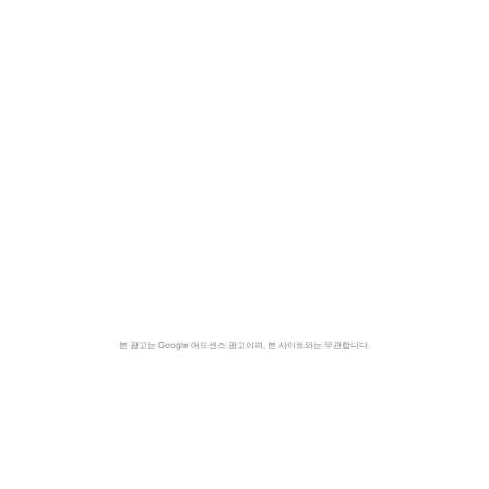
본 광고는 Google 애드센스 광고이며, 본 사이트와는 무관합니다.