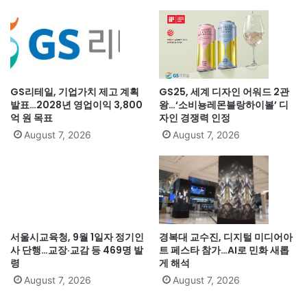
GS리테일, 기업가치 제고 계획
GS25, 세계 디자인 어워드 2관
발표…2028년 영업이익 3,800
왕…‘소비뇽레몬블랑하이볼’ 디
억 원 목표
자인 경쟁력 인정
August 7, 2026
August 7, 2026
서울시교육청, 9월 1일자 정기인
경복대 교수진, 디지털 미디어아
사 단행…교장·교감 등 469명 발
트 페스타 참가…AI로 민화 새롭
령
게 해석
August 7, 2026
August 7, 2026