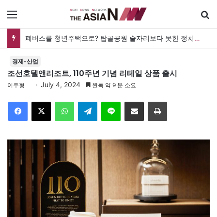
메뉴
폐버스를 청년주택으로? 탑골공원 술자리보다 못한 정치의 상상력
경제-산업
조선호텔앤리조트, 110주년 기념 리테일 상품 출시
July 4, 2024
이주형
완독 약 9 분 소요
Facebook
X
WhatsApp
Telegram
Line
이메일
인쇄