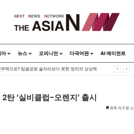
시아
뉴스
오피니언
다국어판
AI 에이전트
주택으로? 탑골공원 술자리보다 못한 정치의 상상력
 2탄 ‘실비클럽-오렌지’ 출시
완독 약 3 분 