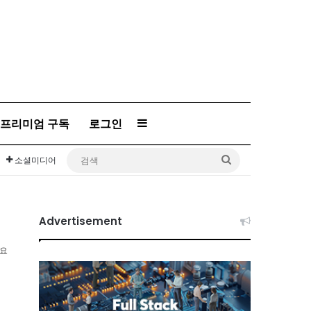
프리미엄 구독
로그인
Sidebar
검
소셜미디어
색
Advertisement
소요