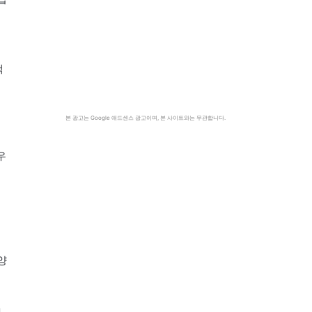
택
본 광고는 Google 애드센스 광고이며, 본 사이트와는 무관합니다.
우
양