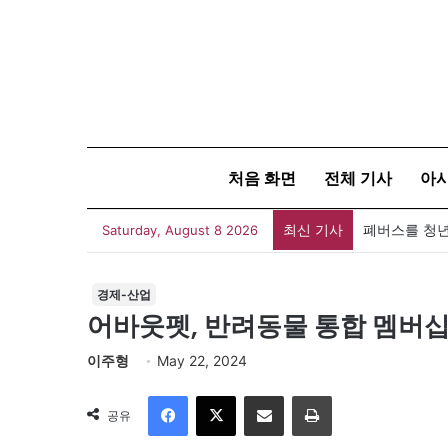
처음 화면
전체 기사
아
최신 기사
폐버스를 청년
Saturday, August 8 2026
경제-산업
어바웃펫, 반려동물 통합 멤버십
이주형
May 22, 2024
Facebook
X
이메일
인쇄
공유