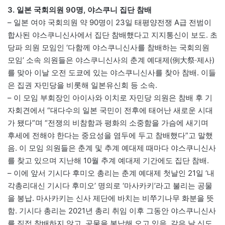
3. 일본 국회의원 90명, 야스쿠니 집단 참배
– 일본 여야 국회의원 약 90명이 23일 태평양전쟁 A급 전범이
합사된 야스쿠니신사에서 집단 참배했다고 지지통신이 보도. 초
당파 의원 모임인 ‘다함께 야스쿠니신사를 참배하는 국회의원
모임’ 소속 의원들은 야스쿠니신사의 춘계 예대제(例大祭·제사)
를 맞아 이날 오전 도쿄에 있는 야스쿠니신사를 찾아 참배. 이들
은 집권 자민당을 비롯해 일본유신회 등 소속.
– 이 모임 부회장인 아이사와 이치로 자민당 의원은 참배 후 기
자회견에서 “대다수의 일본 국민이 전후에 태어난 새로운 시대
가 됐다”며 “전쟁의 비참함과 평화의 소중함을 가슴에 새기며
후세에 전해야 한다는 중요성을 염두에 두고 참배했다”고 말했
음. 이 모임 의원들은 춘계 및 추계 예대제 때마다 야스쿠니신사
를 찾고 있으며 지난해 10월 추계 예대제 기간에도 집단 참배.
– 이에 앞서 기시다 후미오 총리는 춘계 예대제 첫날인 21일 ‘내
각총리대신 기시다 후미오’ 명의로 ‘마사카키’라고 불리는 공물
을 봉납. 마사카키는 신사 제단에 바치는 비쭈기나무 화분을 뜻
함. 기시다 총리는 2021년 총리 취임 이후 그동안 야스쿠니신사
를 직접 참배하지 않고, 공물을 봉납해 오고 있음. 같은 날 신도