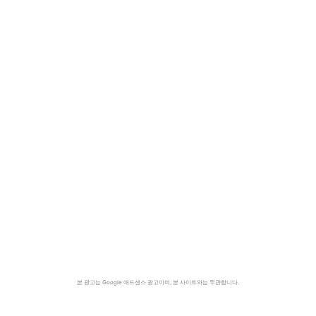
본 광고는 Google 애드센스 광고이며, 본 사이트와는 무관합니다.