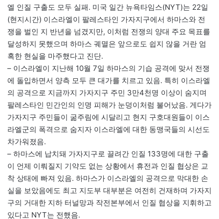
엘 인질 구출도 모두 실패. 미국 일간 뉴욕타임스(NYT)는 22일
(현지시간) 이스라엘이 팔레스타인 가자지구에서 하마스와 전
쟁을 벌인 지 반년을 넘겼지만, 이처럼 전쟁의 양대 주요 목표를
달성하지 못했으며 하마스 궤멸은 앞으로도 쉽지 않을 거란 엄
혹한 현실을 마주했다고 진단.
– 이스라엘이 지난해 10월 7일 하마스의 기습 공격에 맞서 전쟁
에 돌입하면서 양측 모두 큰 대가를 치르고 있음. 특히 이스라엘
의 공격으로 지금까지 가자지구 주민 3만4천명 이상이 숨지며
팔레스타인 민간인의 인명 피해가 눈덩이처럼 불어났음. 게다가
가자지구 주민들이 굶주림에 시달리고 현지 구호대원들이 이스
라엘군의 폭격으로 숨지자 이스라엘에 대한 동맹국들의 시선도
차가워졌음.
– 하마스에 납치돼 가자지구로 끌려간 인질 133명에 대한 구출
이 언제 이뤄질지 기약도 없는 상황에서 휴전과 인질 협상은 교
착 상태에 빠져 있음. 하마스가 이스라엘의 공격으로 막대한 손
실을 보았음에도 최고 지도부 대부분은 여전히 건재하며 가자지
구의 거대한 지하 터널망과 작전본부에서 인질 협상을 지휘하고
있다고 NYT는 전했음.