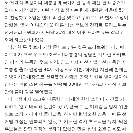
해 체계적 부정이나 대통령과 국가기관 등의 대선 관여 증거가
없다며 기각 결정. 이런 기각 결정에는 헌재 재판관 가운데 5명
이 찬성했고 3명은 반대 의견을 냈다고 수하르토요 헌재 소장이
말했음. 앞서 아니스와 또 다른 낙선 후보인 간자르 프라노워는
선거관리위원회가 지난달 20일 대선 이후 프라보워를 각각 헌
재에 제소한 바 있음.
– 낙선한 두 후보가 가장 문제로 삼는 것은 프라보워의 러닝메
이트이자 조코 위도도(조코위) 대통령의 장남인 기브란 라카부
밍 라카의 부통령 후보 자격. 인도네시아 선거법에선 대통령과
부통령 출마 연령을 40세 이상으로 제한. 하지만 지난해 헌재는
지방자치단체장으로 선출됐던 사람은 연령 제한을 받지 않아야
한다는 헌법 소원 청구를 인용해 30대인 수라카르타 시장 기브
란의 출마 길을 열어줬음.
– 이 과정에서 조코위 대통령의 매제인 헌재 소장이 사건을 기
피하지 않고 배석해 논란이 됐고, 결국 그는 이해충돌 방지 위반
으로 소장 자리에서 물러났음. 하지만 헌법소원 인용에 따른 선
거법 개정은 번복되지 않았고, 기브란 역시 후보직을 유지. 낙선
후보들은 판단 과정에 문제가 있었던 만큼 헌법 소원 인용도 취