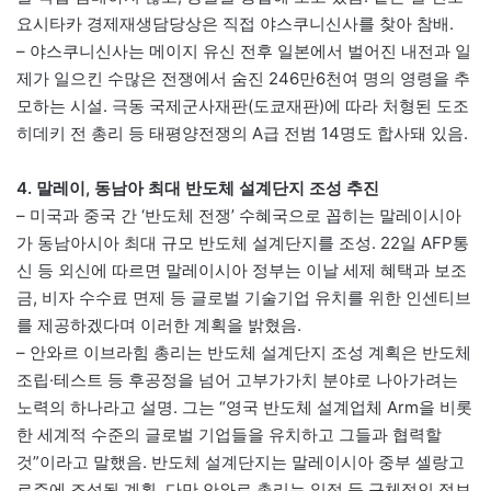
요시타카 경제재생담당상은 직접 야스쿠니신사를 찾아 참배.
– 야스쿠니신사는 메이지 유신 전후 일본에서 벌어진 내전과 일
제가 일으킨 수많은 전쟁에서 숨진 246만6천여 명의 영령을 추
모하는 시설. 극동 국제군사재판(도쿄재판)에 따라 처형된 도조
히데키 전 총리 등 태평양전쟁의 A급 전범 14명도 합사돼 있음.
4. 말레이, 동남아 최대 반도체 설계단지 조성 추진
– 미국과 중국 간 ‘반도체 전쟁’ 수혜국으로 꼽히는 말레이시아
가 동남아시아 최대 규모 반도체 설계단지를 조성. 22일 AFP통
신 등 외신에 따르면 말레이시아 정부는 이날 세제 혜택과 보조
금, 비자 수수료 면제 등 글로벌 기술기업 유치를 위한 인센티브
를 제공하겠다며 이러한 계획을 밝혔음.
– 안와르 이브라힘 총리는 반도체 설계단지 조성 계획은 반도체
조립·테스트 등 후공정을 넘어 고부가가치 분야로 나아가려는
노력의 하나라고 설명. 그는 “영국 반도체 설계업체 Arm을 비롯
한 세계적 수준의 글로벌 기업들을 유치하고 그들과 협력할
것”이라고 말했음. 반도체 설계단지는 말레이시아 중부 셀랑고
르주에 조성될 계획. 다만 안와르 총리는 일정 등 구체적인 정보