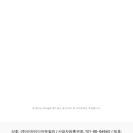
본 광고는 Google 애드센스 광고이며, 본 사이트와는 무관합니다.
상호: (주)아자미디어앤컬처 /
사업자등록번호: 101-86-64640
/ 제호: