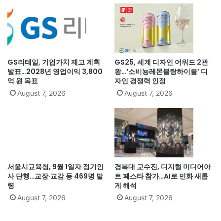
GS리테일, 기업가치 제고 계획
GS25, 세계 디자인 어워드 2관
발표…2028년 영업이익 3,800
왕…‘소비뇽레몬블랑하이볼’ 디
억 원 목표
자인 경쟁력 인정
August 7, 2026
August 7, 2026
서울시교육청, 9월 1일자 정기인
경복대 교수진, 디지털 미디어아
사 단행…교장·교감 등 469명 발
트 페스타 참가…AI로 민화 새롭
령
게 해석
August 7, 2026
August 7, 2026