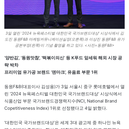
3일 열린 ‘2024 뉴욕페스티벌 대한민국 국가브랜드대상’ 시상식에서 김
도진 동원F&B 마케팅커뮤니케이션실장(오른쪽)과 이상진 동원F&B 유가
공본부장(왼쪽)이 기념 촬영을 하고 있다. <사진=동원F&B>
‘양반김’, ‘동원맛참’, ‘떡볶이의신’ 등 K푸드 앞세워 해외 시장 공
략 박차
프리미엄 유가공 브랜드 ‘덴마크’, 유음료 부문 1위
동원F&B(대표이사 김성용)가 3일 서울시 중구 롯데호텔에서 열
린 ‘2024 뉴욕페스티벌 대한민국 국가브랜드대상’ 시상식에서
식품산업 부문 국가브랜드경쟁력지수(NCI, National Brand
Copetitiveness Index) 1위로 선정됐다고 4일 밝혔다.
‘대한민국 국가브랜드대상’은 세계 3대 광고제 중 하나인 뉴욕