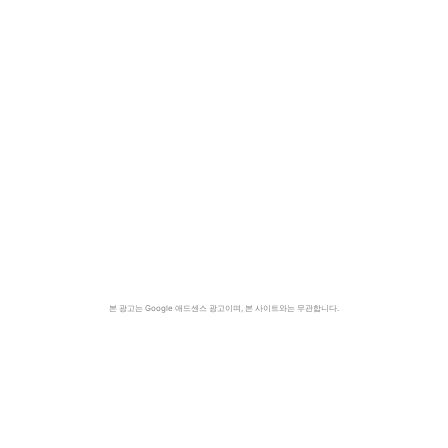
본 광고는 Google 애드센스 광고이며, 본 사이트와는 무관합니다.