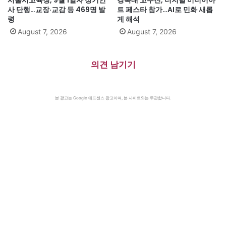
서울시교육청, 9월 1일자 정기인
경복대 교수진, 디지털 미디어아
사 단행…교장·교감 등 469명 발
트 페스타 참가…AI로 민화 새롭
령
게 해석
August 7, 2026
August 7, 2026
의견 남기기
본 광고는 Google 애드센스 광고이며, 본 사이트와는 무관합니다.