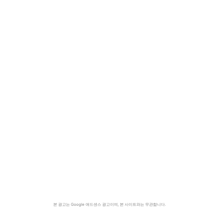
본 광고는 Google 애드센스 광고이며, 본 사이트와는 무관합니다.