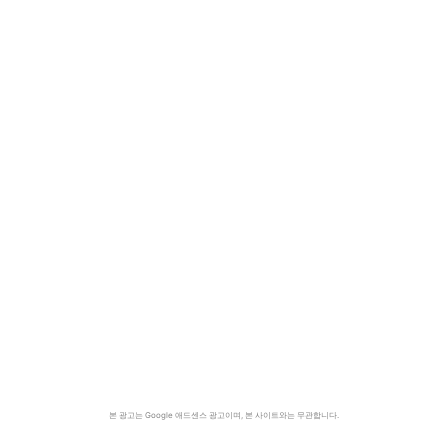
본 광고는 Google 애드센스 광고이며, 본 사이트와는 무관합니다.