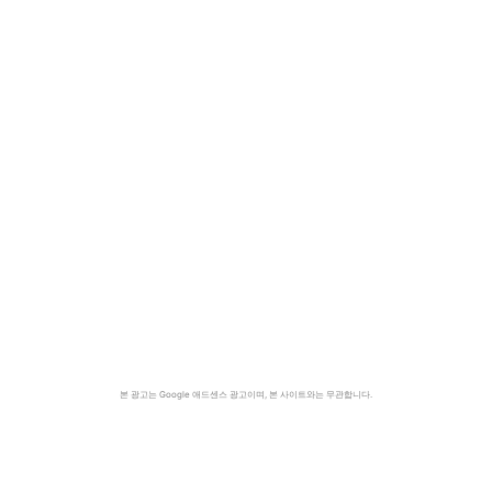
본 광고는 Google 애드센스 광고이며, 본 사이트와는 무관합니다.