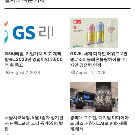
GS리테일, 기업가치 제고 계획
GS25, 세계 디자인 어워드 2관
발표…2028년 영업이익 3,800
왕…‘소비뇽레몬블랑하이볼’ 디
억 원 목표
자인 경쟁력 인정
August 7, 2026
August 7, 2026
서울시교육청, 9월 1일자 정기인
경복대 교수진, 디지털 미디어아
사 단행…교장·교감 등 469명 발
트 페스타 참가…AI로 민화 새롭
령
게 해석