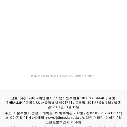
본 광고는 Google 애드센스 광고이며, 본 사이트와는 무관합니다.
상호: (주)아자미디어앤컬처 /
사업자등록번호: 101-86-64640
/ 제호:
THEAsiaN / 등록정보: 서울특별시 아01771 / 등록일: 2011년 9월 6일 / 발행
일: 2011년 11월 11일
주소: 서울특별시 종로구 혜화로 35 화수회관 207호 / 전화: 02-712-4111 /
팩
스: 02-718-1114
/ 이메일: news@theasian.asia / 발행인·편집인: 이상기 / 청
소년보호책임자: 이주형