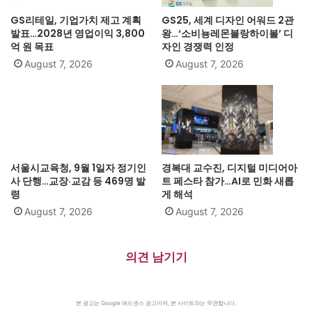
GS리테일, 기업가치 제고 계획
GS25, 세계 디자인 어워드 2관
발표…2028년 영업이익 3,800
왕…‘소비뇽레몬블랑하이볼’ 디
억 원 목표
자인 경쟁력 인정
August 7, 2026
August 7, 2026
서울시교육청, 9월 1일자 정기인
경복대 교수진, 디지털 미디어아
사 단행…교장·교감 등 469명 발
트 페스타 참가…AI로 민화 새롭
령
게 해석
August 7, 2026
August 7, 2026
의견 남기기
본 광고는 Google 애드센스 광고이며, 본 사이트와는 무관합니다.