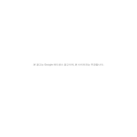
본 광고는 Google 애드센스 광고이며, 본 사이트와는 무관합니다.