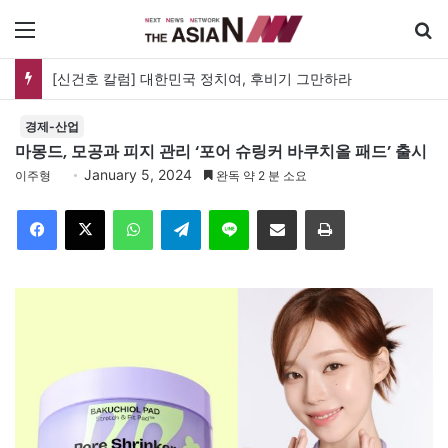
메뉴
[신건호 칼럼] 대한민국 정치여, 후비기 그만하라
경제-산업
마몽드, 모공과 피지 관리 ‘포어 슈링커 바쿠치올 패드’ 출시
January 5, 2024
이주형
완독 약 2 분 소요
Facebook
X
WhatsApp
Telegram
Line
이메일
인쇄