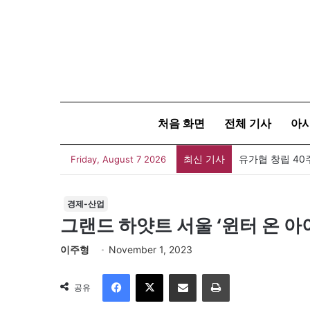
처음 화면
전체 기사
아
최신 기사
유가협 창립 4
Friday, August 7 2026
경제-산업
그랜드 하얏트 서울 ‘윈터 온 아
이주형
November 1, 2023
Facebook
X
이메일
인쇄
공유