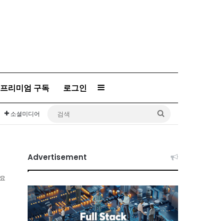
프리미엄 구독
로그인
Sidebar
검
소셜미디어
색
Advertisement
소요