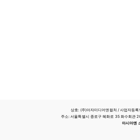
상호: (주)아자미디어앤컬처 /
사업자등록번호
주소: 서울특별시 종로구 혜화로 35 화수회관 207호 
아시아엔 