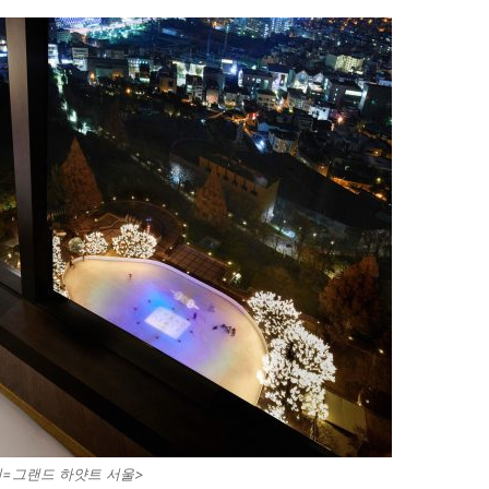
=그랜드 하얏트 서울>