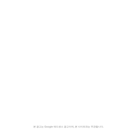
본 광고는 Google 애드센스 광고이며, 본 사이트와는 무관합니다.