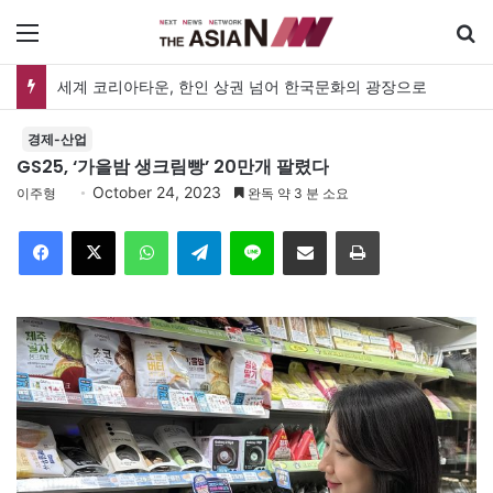
메뉴
세계 코리아타운, 한인 상권 넘어 한국문화의 광장으로
경제-산업
GS25, ‘가을밤 생크림빵’ 20만개 팔렸다
October 24, 2023
이주형
완독 약 3 분 소요
Facebook
X
WhatsApp
Telegram
Line
이메일
인쇄