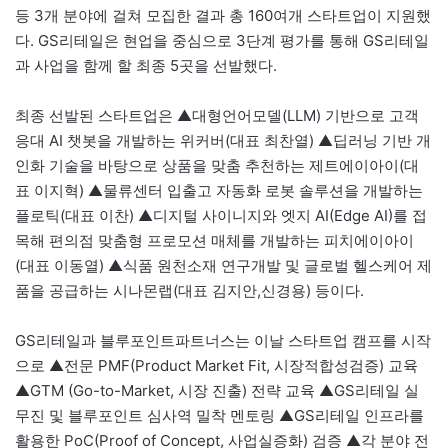
등 3개 분야에 걸쳐 모집한 결과 총 160여개 스타트업이 지원했
다. GS리테일은 현업을 중심으로 3단계 평가를 통해 GS리테일
과 사업을 함께 할 최종 5곳을 선발했다.
최종 선발된 스타트업은 ▲대형언어모델(LLM) 기반으로 고객
응대 AI 챗봇을 개발하는 위커버(대표 최찬열) ▲딥러닝 기반 개
인화 기술을 바탕으로 상품을 맞춤 추천하는 제트에이아이(대
표 이지혁) ▲물류센터 입출고 자동화 로봇 솔루션을 개발하는
플로틱(대표 이찬) ▲디지털 사이니지와 엣지 AI(Edge AI)를 접
목해 편의점 맞춤형 프로모션 매체를 개발하는 피치에이아이
(대표 이동열) ▲식품 원천소재 연구개발 및 글로벌 헬스케어 제
품을 공급하는 시나몬랩(대표 김지안,신경용) 등이다.
GS리테일과 블루포인트파트너스는 이날 스타트업 캠프를 시작
으로 ▲전문 PMF(Product Market Fit, 시장적합성검증) 교육
▲GTM (Go-to-Market, 시장 진출) 전략 교육 ▲GS리테일 실
무진 및 블루포인트 심사역 밀착 멘토링 ▲GS리테일 인프라를
활용한 PoC(Proof of Concept, 사업실증화) 검증 ▲각 분야 전