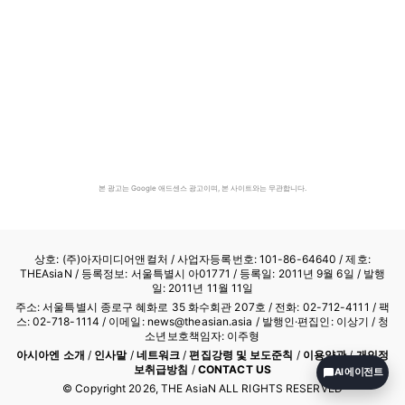
본 광고는 Google 애드센스 광고이며, 본 사이트와는 무관합니다.
상호: (주)아자미디어앤컬처 /
사업자등록번호: 101-86-64640
/ 제호:
THEAsiaN / 등록정보: 서울특별시 아01771 / 등록일: 2011년 9월 6일 / 발행
일: 2011년 11월 11일
주소: 서울특별시 종로구 혜화로 35 화수회관 207호 / 전화: 02-712-4111 /
팩
스: 02-718-1114
/ 이메일: news@theasian.asia / 발행인·편집인: 이상기 / 청
소년보호책임자: 이주형
아시아엔 소개
/
인사말
/
네트워크
/
편집강령 및 보도준칙
/
이용약관
/
개인정
보취급방침
/
CONTACT US
AI 에이전트
© Copyright
2026
, THE AsiaN ALL RIGHTS RESERVED