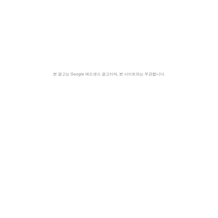
본 광고는 Google 애드센스 광고이며, 본 사이트와는 무관합니다.