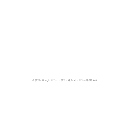
본 광고는 Google 애드센스 광고이며, 본 사이트와는 무관합니다.