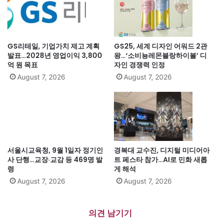
GS리테일, 기업가치 제고 계획
GS25, 세계 디자인 어워드 2관
발표…2028년 영업이익 3,800
왕…‘소비뇽레몬블랑하이볼’ 디
억 원 목표
자인 경쟁력 인정
August 7, 2026
August 7, 2026
서울시교육청, 9월 1일자 정기인
경복대 교수진, 디지털 미디어아
사 단행…교장·교감 등 469명 발
트 페스타 참가…AI로 민화 새롭
령
게 해석
August 7, 2026
August 7, 2026
의견 남기기