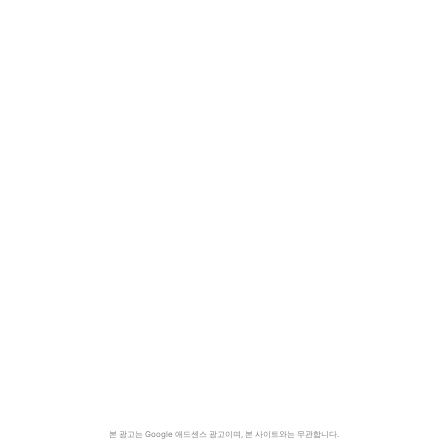
본 광고는 Google 애드센스 광고이며, 본 사이트와는 무관합니다.