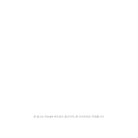
본 광고는 Google 애드센스 광고이며, 본 사이트와는 무관합니다.