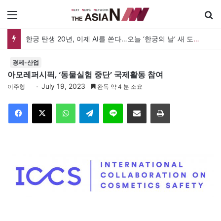
메뉴
한궁 탄생 20년, 이제 AI를 쏜다…오늘 ‘한궁의 날’ 새 도약 선언
경제-산업
아모레퍼시픽, ‘동물실험 중단’ 국제활동 참여
July 19, 2023
이주형
완독 약 4 분 소요
Facebook
X
WhatsApp
Telegram
Line
이메일
인쇄