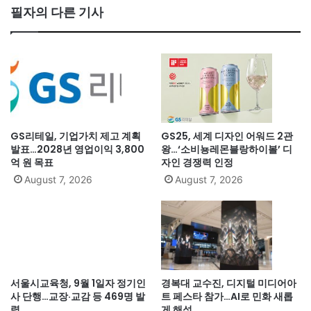
필자의 다른 기사
GS리테일, 기업가치 제고 계획
GS25, 세계 디자인 어워드 2관
발표…2028년 영업이익 3,800
왕…‘소비뇽레몬블랑하이볼’ 디
억 원 목표
자인 경쟁력 인정
August 7, 2026
August 7, 2026
서울시교육청, 9월 1일자 정기인
경복대 교수진, 디지털 미디어아
사 단행…교장·교감 등 469명 발
트 페스타 참가…AI로 민화 새롭
령
게 해석