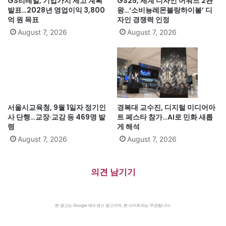
GS리테일, 기업가치 제고 계획
GS25, 세계 디자인 어워드 2관
발표…2028년 영업이익 3,800
왕…‘소비뇽레몬블랑하이볼’ 디
억 원 목표
자인 경쟁력 인정
August 7, 2026
August 7, 2026
서울시교육청, 9월 1일자 정기인
경복대 교수진, 디지털 미디어아
사 단행…교장·교감 등 469명 발
트 페스타 참가…AI로 민화 새롭
령
게 해석
August 7, 2026
August 7, 2026
의견 남기기
본 광고는 Google 애드센스 광고이며, 본 사이트와는 무관합니다.