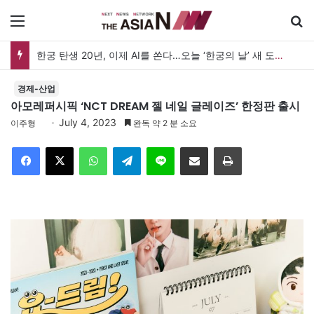
메뉴
한궁 탄생 20년, 이제 AI를 쏜다…오늘 ‘한궁의 날’ 새 도약 선언
경제-산업
아모레퍼시픽 ‘NCT DREAM 젤 네일 글레이즈’ 한정판 출시
July 4, 2023
이주형
완독 약 2 분 소요
Facebook
X
WhatsApp
Telegram
Line
이메일
인쇄