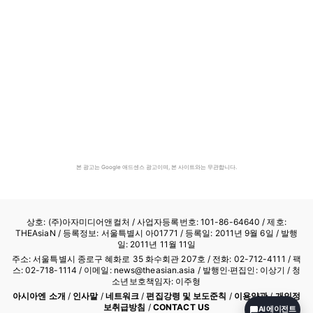
본 광고는 Google 애드센스 광고이며, 본 사이트와는 무관합니다.
상호: (주)아자미디어앤컬처 /
사업자등록번호: 101-86-64640
/ 제호:
THEAsiaN / 등록정보: 서울특별시 아01771 / 등록일: 2011년 9월 6일 / 발행
일: 2011년 11월 11일
주소: 서울특별시 종로구 혜화로 35 화수회관 207호 / 전화: 02-712-4111 /
팩
스: 02-718-1114
/ 이메일: news@theasian.asia / 발행인·편집인: 이상기 / 청
소년보호책임자: 이주형
아시아엔 소개
/
인사말
/
네트워크
/
편집강령 및 보도준칙
/
이용약관
/
개인정
보취급방침
/
CONTACT US
AI 에이전트