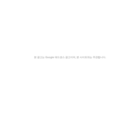
본 광고는 Google 애드센스 광고이며, 본 사이트와는 무관합니다.