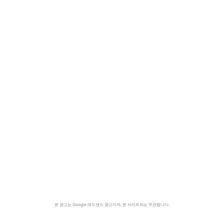
본 광고는 Google 애드센스 광고이며, 본 사이트와는 무관합니다.