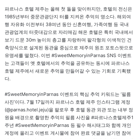
파르나스 호텔 제주는 올해 첫 돌을 맞이하지만, 호텔의 전신은
1985년부터 중문관광단지 터를 지켜온 추억의 명소다. 해외여
행 자유화 이전부터 38여년 동안 신혼여행, 가족여행 등 국내
관광업계의 터줏대감으로 자리매김 해온 호텔은 특히 국내에서
보기 드문 30m 높이의 층고를 자랑하며 팔각형의 이색적인 건
축양식으로 설계된 동관을 중심으로 제주의 원조 포토스팟으로
유명세를 떨쳤다. 이번 #SweetMemoryinParnas SNS 이벤트
는 고객들이 옛 호텔에서의 추억을 공유하는 동시에 파르나스
호텔 제주에서 새로운 추억을 만들어갈 수 있는 기회로 기획됐
다.
#SweetMemoryinParnas 이벤트의 핵심 추억 키워드는 ‘필름
사진’이다. 7월 17일까지 파르나스 호텔 제주 인스타그램 계정
(@parnas.hotel.jeju)을 팔로우 후 호텔 동관 외관 또는 내부 정
원을 배경으로 촬영한 추억의 필름 사진을 #파르나스호텔제주1
주년 #SweetMemoryinParnas 등 필수 해시태그와 함께 개인
계정에 올리고 이벤트 게시물에 참여 완료 댓글을 남기면 참여