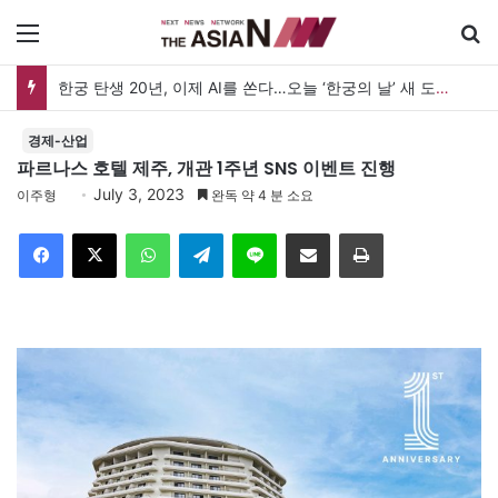
메뉴
한궁 탄생 20년, 이제 AI를 쏜다…오늘 ‘한궁의 날’ 새 도약 선언
경제-산업
파르나스 호텔 제주, 개관 1주년 SNS 이벤트 진행
July 3, 2023
이주형
완독 약 4 분 소요
Facebook
X
WhatsApp
Telegram
Line
이메일
인쇄