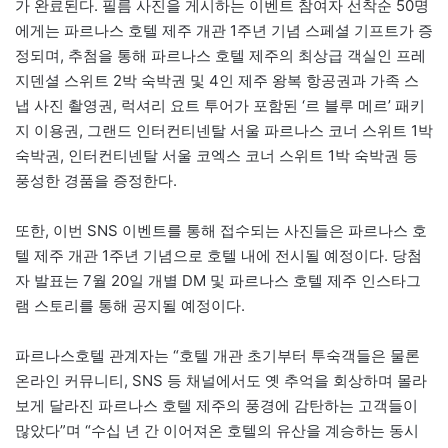
가 완료된다. 필름 사진을 게시하는 이벤트 참여자 선착순 50명
에게는 파르나스 호텔 제주 개관 1주년 기념 스페셜 기프트가 증
정되며, 추첨을 통해 파르나스 호텔 제주의 최상급 객실인 프레
지덴셜 스위트 2박 숙박권 및 4인 제주 왕복 항공권과 가족 스
냅 사진 촬영권, 럭셔리 요트 투어가 포함된 ‘르 블루 메르’ 패키
지 이용권, 그랜드 인터컨티넨탈 서울 파르나스 코너 스위트 1박
숙박권, 인터컨티넨탈 서울 코엑스 코너 스위트 1박 숙박권 등
풍성한 경품을 증정한다.
또한, 이번 SNS 이벤트를 통해 접수되는 사진들은 파르나스 호
텔 제주 개관 1주년 기념으로 호텔 내에 전시될 예정이다. 당첨
자 발표는 7월 20일 개별 DM 및 파르나스 호텔 제주 인스타그
램 스토리를 통해 공지될 예정이다.
파르나스호텔 관계자는 “호텔 개관 초기부터 투숙객들은 물론
온라인 커뮤니티, SNS 등 채널에서도 옛 추억을 회상하며 몰라
보게 달라진 파르나스 호텔 제주의 풍경에 감탄하는 고객들이
많았다”며 “수십 년 간 이어져온 호텔의 유산을 계승하는 동시