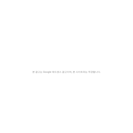
본 광고는 Google 애드센스 광고이며, 본 사이트와는 무관합니다.