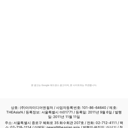
본 광고는 Google 애드센스 광고이며, 본 사이트와는 무관합니다.
상호: (주)아자미디어앤컬처 /
사업자등록번호: 101-86-64640
/ 제호:
THEAsiaN / 등록정보: 서울특별시 아01771 / 등록일: 2011년 9월 6일 / 발행
일: 2011년 11월 11일
주소: 서울특별시 종로구 혜화로 35 화수회관 207호 / 전화: 02-712-4111 /
팩
스: 02-718-1114
/ 이메일: news@theasian.asia / 발행인·편집인: 이상기 / 청