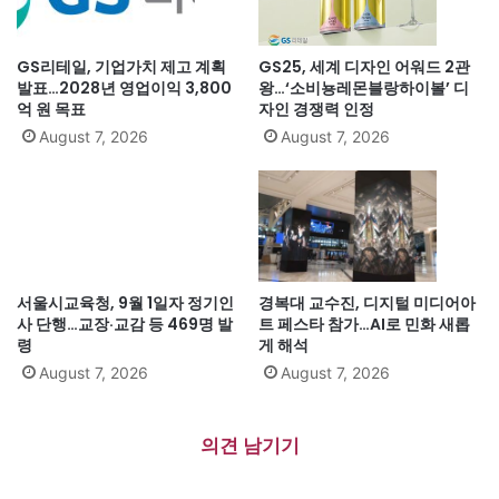
GS리테일, 기업가치 제고 계획
GS25, 세계 디자인 어워드 2관
발표…2028년 영업이익 3,800
왕…‘소비뇽레몬블랑하이볼’ 디
억 원 목표
자인 경쟁력 인정
August 7, 2026
August 7, 2026
서울시교육청, 9월 1일자 정기인
경복대 교수진, 디지털 미디어아
사 단행…교장·교감 등 469명 발
트 페스타 참가…AI로 민화 새롭
령
게 해석
August 7, 2026
August 7, 2026
의견 남기기