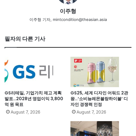
이주형
이주형 기자, mintcondition@theasian.asia
필자의 다른 기사
GS리테일, 기업가치 제고 계획
GS25, 세계 디자인 어워드 2관
발표…2028년 영업이익 3,800
왕…‘소비뇽레몬블랑하이볼’ 디
억 원 목표
자인 경쟁력 인정
August 7, 2026
August 7, 2026