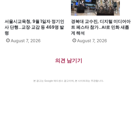
서울시교육청, 9월 1일자 정기인
경복대 교수진, 디지털 미디어아
사 단행…교장·교감 등 469명 발
트 페스타 참가…AI로 민화 새롭
령
게 해석
August 7, 2026
August 7, 2026
의견 남기기
본 광고는 Google 애드센스 광고이며, 본 사이트와는 무관합니다.