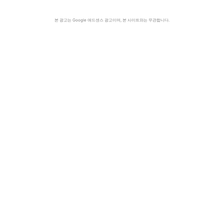
본 광고는 Google 애드센스 광고이며, 본 사이트와는 무관합니다.