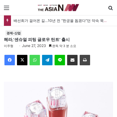
메뉴
배선희가 걸어온 길…10년 전 “한궁을 돕겠다”던 약속 묵묵히 실천
경제-산업
헤라,’센슈얼 피팅 글로우 틴트’ 출시
June 27, 2023
이주형
완독 약 3 분 소요
Facebook
X
WhatsApp
Telegram
Line
이메일
인쇄