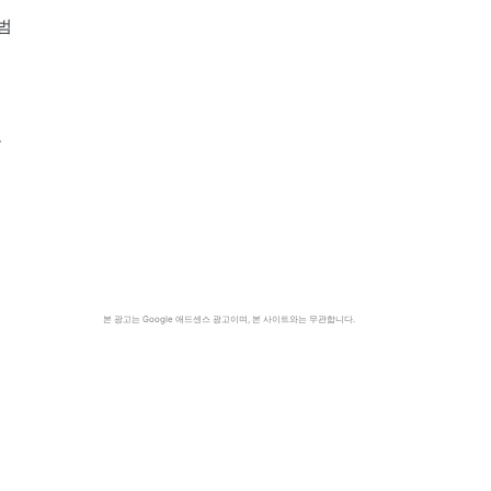
출범
을
보
지
본 광고는 Google 애드센스 광고이며, 본 사이트와는 무관합니다.