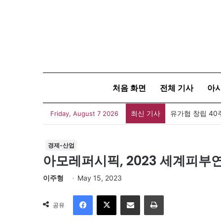
처음 화면
전체 기사
아
최신 기사
유가협 창립 4
Friday, August 7 2026
경제-산업
아모레퍼시픽, 2023 세계피부
이주형
May 15, 2023
Facebook
X
이메일
인쇄
공유