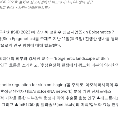
ISID 2023)’ 설화수 심포지엄에서 아모레퍼시픽 R&I센터 김규
하고 있다. <사진=아모레퍼시픽>
표
SID 2023)에 참가해 설화수 심포지엄(Skin Epigenetics ?
(Skin Epigenetics)을 주제로 지난 11일(목요일) 진행한 행사를 통해
앞으로의 연구 방향에 대해 발표했다.
학 피부과 강세원 교수는 ‘Epigenetic landscape of Skin
학적 연구 흐름을 소개하고, ‘후성유전학 관점에서 광노화 피부의 약리학
ic regulation for skin anti-aging’을 주제로, 아모레퍼시픽의 
성유전인자 네트워크(ceRNA network) 분석 기반 진세노믹스
성유전적 기작을 통한 피부장벽 형성과 작약 추출물 효능 연구 ▲레드플라
구, 그리고 ▲miR125b 및 멜라솔브(melasolv)의 미백/항노화 효능 연