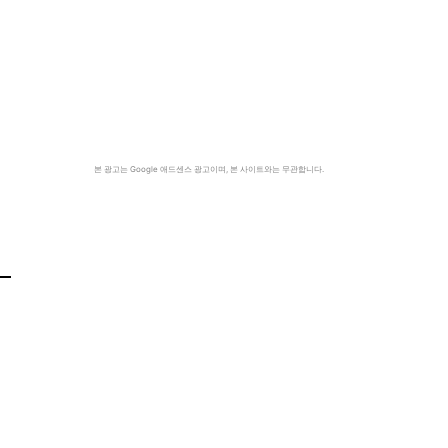
본 광고는 Google 애드센스 광고이며, 본 사이트와는 무관합니다.