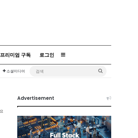
프리미엄 구독
로그인
Sidebar
검
소셜미디어
색
Advertisement
소요