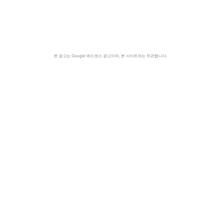
본 광고는 Google 애드센스 광고이며, 본 사이트와는 무관합니다.