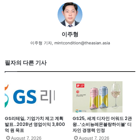
이주형
이주형 기자, mintcondition@theasian.asia
필자의 다른 기사
GS리테일, 기업가치 제고 계획
GS25, 세계 디자인 어워드 2관
발표…2028년 영업이익 3,800
왕…‘소비뇽레몬블랑하이볼’ 디
억 원 목표
자인 경쟁력 인정
August 7, 2026
August 7, 2026