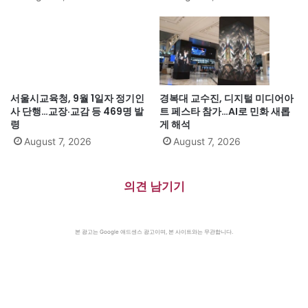
서울시교육청, 9월 1일자 정기인
경복대 교수진, 디지털 미디어아
사 단행…교장·교감 등 469명 발
트 페스타 참가…AI로 민화 새롭
령
게 해석
August 7, 2026
August 7, 2026
의견 남기기
본 광고는 Google 애드센스 광고이며, 본 사이트와는 무관합니다.