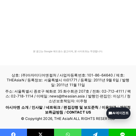
본 광고는 Google 애드센스 광고이며, 본 사이트와는 무관합니다.
상호: (주)아자미디어앤컬처 /
사업자등록번호: 101-86-64640
/ 제호:
THEAsiaN / 등록정보: 서울특별시 아01771 / 등록일: 2011년 9월 6일 / 발행
일: 2011년 11월 11일
주소: 서울특별시 종로구 혜화로 35 화수회관 207호 / 전화: 02-712-4111 /
팩
스: 02-718-1114
/ 이메일: news@theasian.asia / 발행인·편집인: 이상기 / 청
소년보호책임자: 이주형
아시아엔 소개
/
인사말
/
네트워크
/
편집강령 및 보도준칙
/
이용약관
/
개인정
보취급방침
/
CONTACT US
AI 에이전트
© Copyright
2026
, THE AsiaN ALL RIGHTS RESERVED