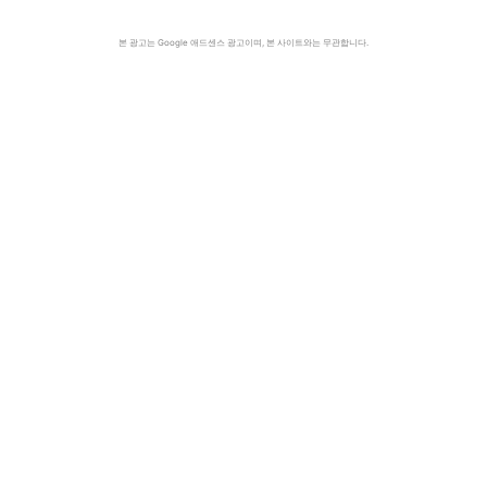
본 광고는 Google 애드센스 광고이며, 본 사이트와는 무관합니다.