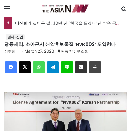
메뉴
배선희가 걸어온 길…10년 전 “한궁을 돕겠다”던 약속 묵묵히 실천
경제-산업
광동제약, 소아근시 신약후보물질 ‘NVK002’ 도입한다
March 27, 2023
이주형
완독 약 3 분 소요
Facebook
X
WhatsApp
Telegram
Line
이메일
인쇄