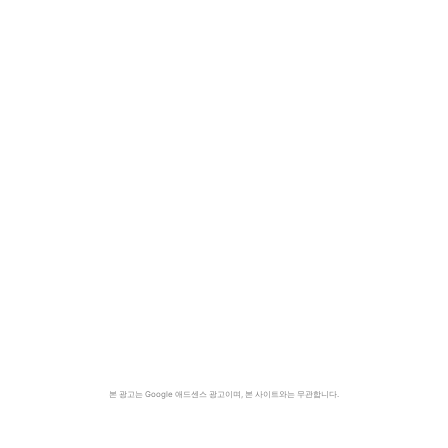
본 광고는 Google 애드센스 광고이며, 본 사이트와는 무관합니다.