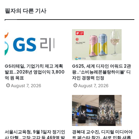
필자의 다른 기사
GS리테일, 기업가치 제고 계획
GS25, 세계 디자인 어워드 2관
발표…2028년 영업이익 3,800
왕…‘소비뇽레몬블랑하이볼’ 디
억 원 목표
자인 경쟁력 인정
August 7, 2026
August 7, 2026
서울시교육청, 9월 1일자 정기인
경복대 교수진, 디지털 미디어아
사 단행…교장·교감 등 469명 발
트 페스타 참가…AI로 민화 새롭