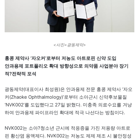
<사진=광동제약>
홍콩 제약사 ‘자오커’로부터 저농도 아트로핀 신약 도입
안과용제 포트폴리오 확대 방향성으로 의약품 사업분야 장기
적?전략적 포석
광동제약(대표이사 최성원)은 안과용제 전문 홍콩 제약사 ‘자오
커(Zhaoke Ophthalmology)’로부터 소아근시 신약후보물질
‘NVK002’를 도입했다고 27일 밝혔다. 미충족 의료수요를 겨냥
하여 안과용제 파이프라인 확대에 적극 나선다는 방침이다.
NVK002는 소아?청소년 근시에 적응증을 가진 저용량 아트로
핀 황산염 용액제다. NVK002는 저농도 제제 제조 시 불안정성