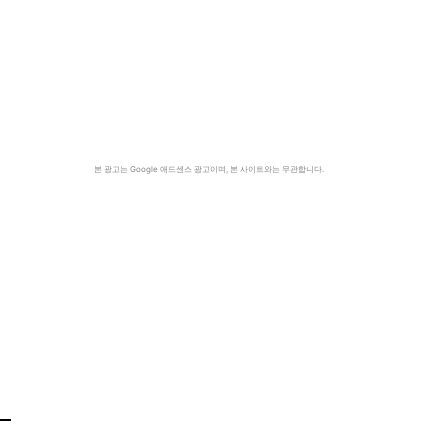
본 광고는 Google 애드센스 광고이며, 본 사이트와는 무관합니다.