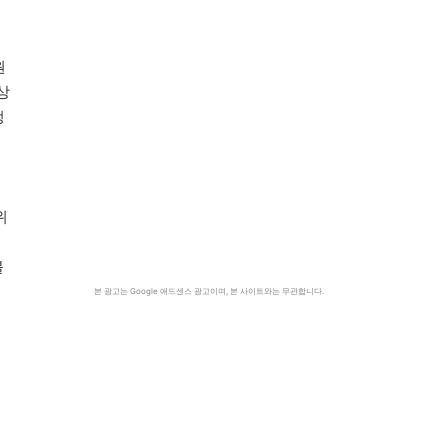
원
상
정
위
구
불
본 광고는 Google 애드센스 광고이며, 본 사이트와는 무관합니다.
택