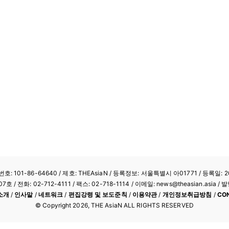
: 101-86-64640
/ 제호: THEAsiaN / 등록정보: 서울특별시 아01771 / 등록일: 20
/ 전화: 02-712-4111 /
팩스: 02-718-1114
/ 이메일: news@theasian.asi
소개
/
인사말
/
네트워크
/
편집강령 및 보도준칙
/
이용약관
/
개인정보취급방침
/
CO
© Copyright
2026
, THE AsiaN ALL RIGHTS RESERVED