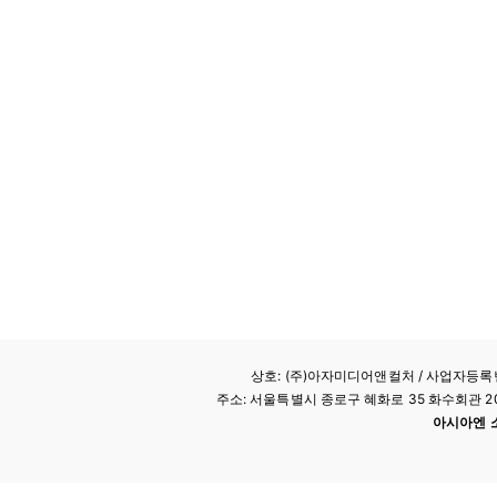
상호: (주)아자미디어앤컬처 /
사업자등록번호
주소: 서울특별시 종로구 혜화로 35 화수회관 207호 
아시아엔 