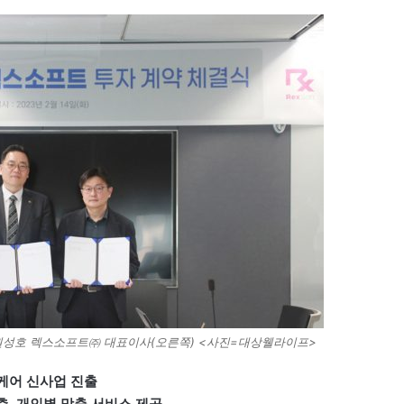
원성호 렉스소프트㈜ 대표이사(오른쪽) <사진=대상웰라이프>
케어 신사업 진출
측, 개인별 맞춤 서비스 제공