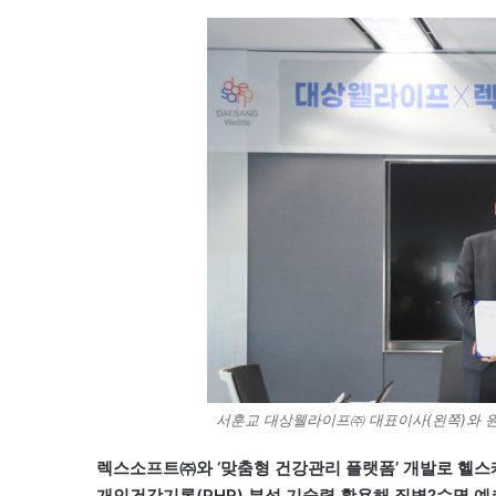
서훈교 대상웰라이프㈜ 대표이사(왼쪽)와 
렉스소프트㈜와 ‘맞춤형 건강관리 플랫폼’ 개발로 헬스
개인건강기록(PHR) 분석 기술력 활용해 질병?수명 예