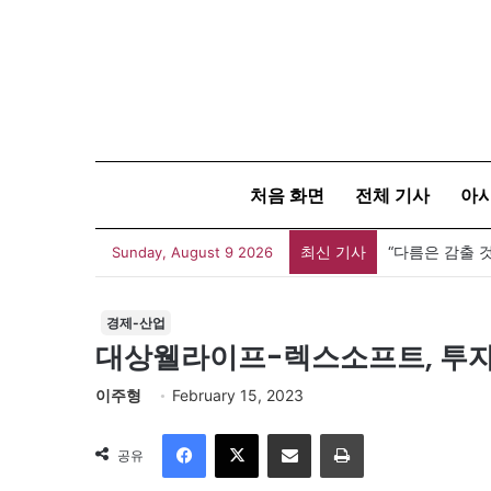
처음 화면
전체 기사
아
최신 기사
Sunday, August 9 2026
경제-산업
대상웰라이프-렉스소프트, 투자
이주형
February 15, 2023
Facebook
X
이메일
인쇄
공유