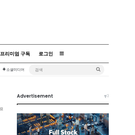
프리미엄 구독
로그인
Sidebar
검
소셜미디어
색
Advertisement
소요