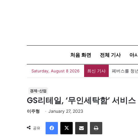
처음 화면
전체 기사
아
최신 기사
폐버스를 청년
Saturday, August 8 2026
경제-산업
GS리테일, ‘무인세탁함’ 서비스
이주형
January 27, 2023
Facebook
X
이메일
인쇄
공유