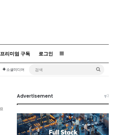
프리미엄 구독
로그인
Sidebar
검
소셜미디어
색
Advertisement
소요