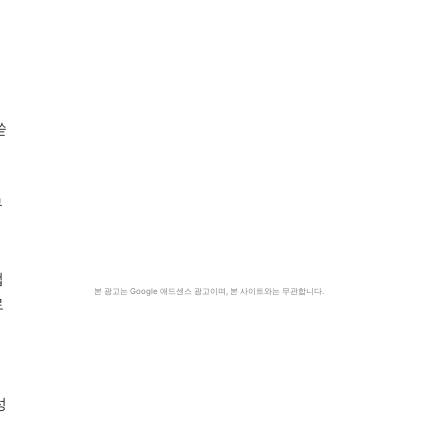
쏟
무
접
본 광고는 Google 애드센스 광고이며, 본 사이트와는 무관합니다.
로
성